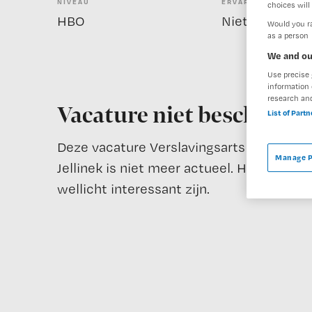
NIVEAU
ERVARING
choices will 
HBO
Niet nader bep
Would you ra
as a person
We and ou
Use precise 
information 
research an
Vacature niet beschikba
List of Part
Deze vacature Verslavingsarts / Verpleeg
Manage P
Jellinek is niet meer actueel. Hieronder 
wellicht interessant zijn.