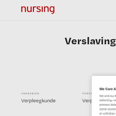
Verslaving
We Care A
VAKGEBIED
FUNCTIE
We and our
Verpleegkunde
Verpleegkundig
Selecting I 
process data
some conten
or withdraw 