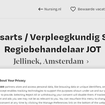
Nursing.nl
Bewaarde vacat
sarts / Verpleegkundig S
Regiebehandelaar JOT
Jellinek, Amsterdam
bout Your Privacy
BRANCHE
AANSTELLING
889
partners store and access personal data, like browsing data or unique identifiers, on
 specialist
Zelfstandige kliniek
Tijdelijk di
Accept enables tracking technologies to support the purposes shown under we and our 
 to provide. Selecting Reject All or withdrawing your consent will disable them. If tracker
t and ads you see may not be as relevant to you. You can resurface this menu to chan
consent at any time by clicking the Manage Preferences link on the bottom of the webp