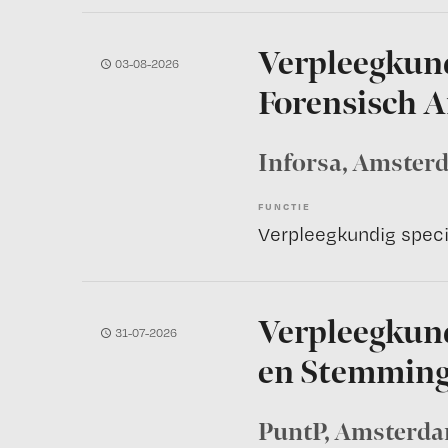
Verpleegkund
03-08-2026
Forensisch 
Inforsa
, Amster
FUNCTIE
Verpleegkundig speci
Verpleegkund
31-07-2026
en Stemming
PuntP
, Amsterd