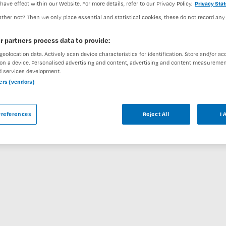
DIENSTVERBAND
have effect within our Website. For more details, refer to our Privacy Policy.
Privacy Sta
aald
Parttime
ther not? Then we only place essential and statistical cookies, these do not record any
r partners process data to provide:
geolocation data. Actively scan device characteristics for identification. Store and/or ac
on a device. Personalised advertising and content, advertising and content measuremen
d services development.
ar
ners (vendors)
kundig Specialist / Regiebehandelaar JOT bij
references
Reject All
I 
staan enkele vergelijkbare vacatures die voor u