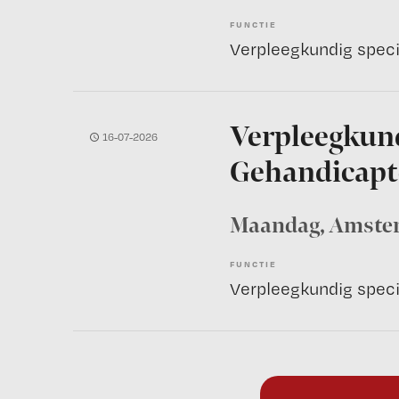
FUNCTIE
Verpleegkundig speci
Verpleegkund
16-07-2026
Gehandicapt
Maandag
, Amst
FUNCTIE
Verpleegkundig speci