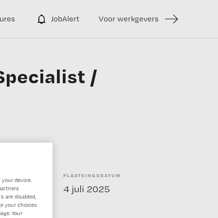
ures
JobAlert
Voor werkgevers
pecialist /
PLAATSINGSDATUM
 your device.
enstverband
4 juli 2025
partners
s are disabled,
ge your choices
age. Your