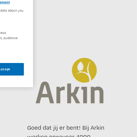
tement
 data about you
cess
t, audience
Accept
Goed dat jij er bent! Bij Arkin
werken ongeveer 4000