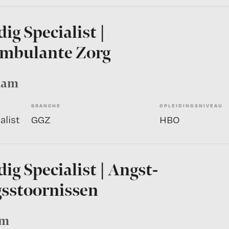
ig Specialist |
Ambulante Zorg
dam
BRANCHE
OPLEIDINGSNIVEAU
alist
GGZ
HBO
ig Specialist | Angst-
sstoornissen
am