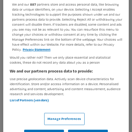
Verpleegkunde
Verpleegkundig specialist
We and our
887
partners store and access personal data, like browsing
data or unique identifiers, on your device. Selecting I Accept enables
tracking technologies to support the purposes shown under we and our
BRANCHE
AANSTELLING
partners process data to provide. Selecting Reject All or withdrawing your
Zelfstandige kliniek
Niet nader bepaald
consent will disable them. If trackers are disabled, some content and ads
you see may not be as relevant to you. You can resurface this menu to
PLAATSINGSDATUM
NIVEAU
change your choices or withdraw consent at any time by clicking the
12 april 2025
WO
Manage Preferences link on the bottom of the webpage. Your choices will
have effect within our Website. For more details, refer to our Privacy
Policy.
Privacy Statement
ERVARING
DIENSTVERBAND
Niet nader bepaald
Niet nader bepaald
Would you rather not? Then we only place essential and statistical
cookies, these do not record any data about you as a person
We and our partners process data to provide:
Vacature niet beschikbaar
Use precise geolocation data. Actively scan device characteristics for
identification. Store and/or access information on a device. Personalised
Deze vacature Verpleegkundig specialist Mentaal
advertising and content, advertising and content measurement, audience
Gezondheidscentrum bij Parnassia Groep is niet meer
research and services development.
List of Partners (vendors)
actueel. Hieronder staan enkele vergelijkbare vacatures
die voor u wellicht interessant zijn.
Manage Preferences