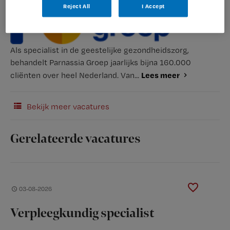
Reject All
I Accept
Als specialist in de geestelijke gezondheidszorg,
behandelt Parnassia Groep jaarlijks bijna 160.000
Lees meer
cliënten over heel Nederland. Van...
Bekijk meer vacatures
Gerelateerde vacatures
03-08-2026
Verpleegkundig specialist