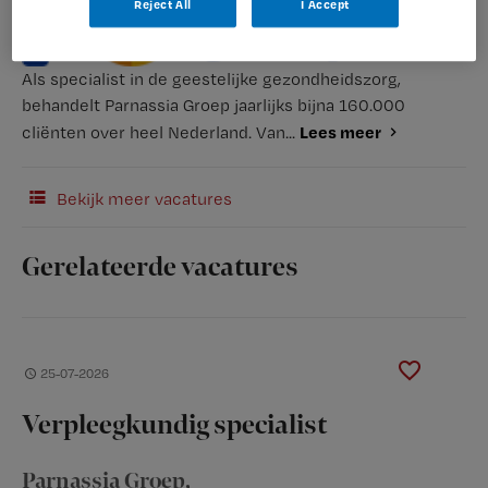
Reject All
I Accept
Als specialist in de geestelijke gezondheidszorg,
behandelt Parnassia Groep jaarlijks bijna 160.000
Lees meer
cliënten over heel Nederland. Van...
Bekijk meer vacatures
Gerelateerde vacatures
25-07-2026
Verpleegkundig specialist
Parnassia Groep
,