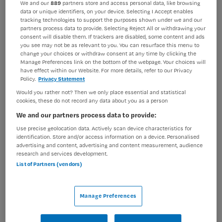
We and our
889
partners store and access personal data, like browsing
data or unique identifiers, on your device. Selecting I Accept enables
BRANCHE
AANSTELLING
tracking technologies to support the purposes shown under we and our
Zelfstandige kliniek
Vaste aanstelling
partners process data to provide. Selecting Reject All or withdrawing your
consent will disable them. If trackers are disabled, some content and ads
PLAATSINGSDATUM
NIVEAU
you see may not be as relevant to you. You can resurface this menu to
6 mei 2025
HBO
change your choices or withdraw consent at any time by clicking the
Manage Preferences link on the bottom of the webpage. Your choices will
have effect within our Website. For more details, refer to our Privacy
ERVARING
DIENSTVERBAND
Policy.
Privacy Statement
Ervaren
Niet nader bepaald
Would you rather not? Then we only place essential and statistical
cookies, these do not record any data about you as a person
Vacature niet beschikbaar
We and our partners process data to provide:
Use precise geolocation data. Actively scan device characteristics for
Deze vacature Verpleegkundig Specialist GGZ bij
identification. Store and/or access information on a device. Personalised
Parnassia Groep is niet meer actueel. Hieronder staan
advertising and content, advertising and content measurement, audience
research and services development.
enkele vergelijkbare vacatures die voor u wellicht
List of Partners (vendors)
interessant zijn.
Manage Preferences