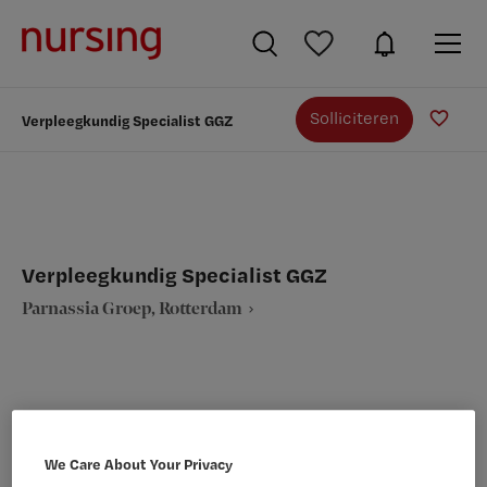
Solliciteren
Verpleegkundig Specialist GGZ
Verpleegkundig Specialist GGZ
Parnassia Groep, Rotterdam
VAKGEBIED
FUNCTIE
We Care About Your Privacy
Verpleegkunde
Verpleegkundig specialist