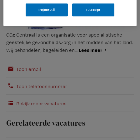
Reject All
I Accept
GGz Centraal is een organisatie voor specialistische
geestelijke gezondheidszorg in het midden van het land.
Lees meer
Wij behandelen, begeleiden en...
Toon email
Toon telefoonnummer
Bekijk meer vacatures
Gerelateerde vacatures