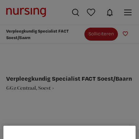
Verpleegkundig Specialist FACT
Solliciteren
Soest/Baarn
Verpleegkundig Specialist FACT Soest/Baarn
GGz Centraal, Soest
VAKGEBIED
FUNCTIE
Verpleegkunde
Verpleegkundig specialist