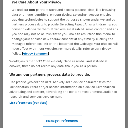
We Care About Your Privacy
BRANCHE
AANSTELLING
We and our
889
partners store and access personal data, like browsing
Zelfstandige kliniek
Vaste aanstelling
data or unique identifiers, on your device. Selecting I Accept enables
tracking technologies to support the purposes shown under we and our
PLAATSINGSDATUM
NIVEAU
partners process data to provide. Selecting Reject All or withdrawing your
19 juli 2025
WO
consent will disable them. If trackers are disabled, some content and ads
you see may not be as relevant to you. You can resurface this menu to
change your choices or withdraw consent at any time by clicking the
ERVARING
DIENSTVERBAND
Manage Preferences link on the bottom of the webpage. Your choices will
Senior
Fulltime
have effect within our Website. For more details, refer to our Privacy
Policy.
Privacy Statement
Would you rather not? Then we only place essential and statistical
Vacature niet beschikbaar
cookies, these do not record any data about you as a person
We and our partners process data to provide:
Deze vacature Verpleegkundig Specialist FACT
Use precise geolocation data. Actively scan device characteristics for
Soest/Baarn bij GGz Centraal is niet meer actueel.
identification. Store and/or access information on a device. Personalised
Hieronder staan enkele vergelijkbare vacatures die voor
advertising and content, advertising and content measurement, audience
research and services development.
u wellicht interessant zijn.
List of Partners (vendors)
Manage Preferences