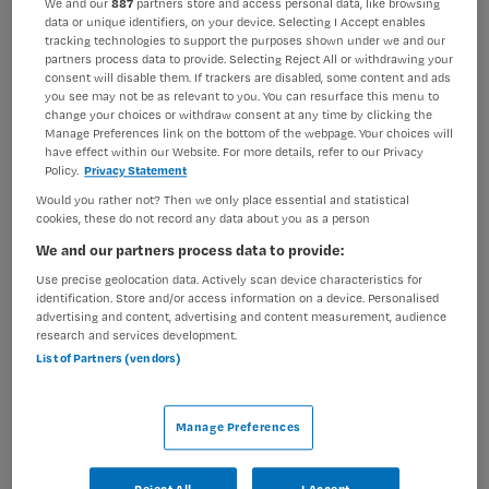
We and our
887
partners store and access personal data, like browsing
data or unique identifiers, on your device. Selecting I Accept enables
BRANCHE
AANSTELLING
tracking technologies to support the purposes shown under we and our
Zelfstandige kliniek
Tijdelijk met uitzicht op vast
partners process data to provide. Selecting Reject All or withdrawing your
consent will disable them. If trackers are disabled, some content and ads
PLAATSINGSDATUM
NIVEAU
you see may not be as relevant to you. You can resurface this menu to
8 oktober 2025
HBO
change your choices or withdraw consent at any time by clicking the
Manage Preferences link on the bottom of the webpage. Your choices will
have effect within our Website. For more details, refer to our Privacy
ERVARING
DIENSTVERBAND
Policy.
Privacy Statement
Ervaren
Fulltime
Would you rather not? Then we only place essential and statistical
cookies, these do not record any data about you as a person
We and our partners process data to provide:
Vacature niet beschikbaar
Use precise geolocation data. Actively scan device characteristics for
Deze vacature Verpleegkundig specialist bij Parnassia
identification. Store and/or access information on a device. Personalised
advertising and content, advertising and content measurement, audience
Groep is niet meer actueel. Hieronder staan enkele
research and services development.
vergelijkbare vacatures die voor u wellicht interessant
List of Partners (vendors)
zijn.
Manage Preferences