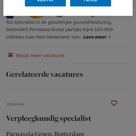
Reject All
I Accept
Als specialist in de geestelijke gezondheidszorg,
behandelt Parnassia Groep jaarlijks bijna 160.000
Lees meer
cliënten over heel Nederland. Van...
Bekijk meer vacatures
Gerelateerde vacatures
Gisteren
Verpleegkundig specialist
Parnassia Groep
, Rotterdam