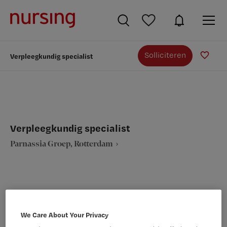
Solliciteren
Verpleegkundig specialist
Verpleegkundig specialist
Parnassia Groep, Rotterdam
VAKGEBIED
FUNCTIE
We Care About Your Privacy
Verpleegkunde
Verpleegkundig specialist