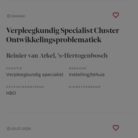
Gisteren
Verpleegkundig Specialist Cluster
Ontwikkelingsproblematiek
Reinier van Arkel
, 's-Hertogenbosch
FUNCTIE
BRANCHE
Verpleegkundig specialist
Instelling/tehuis
OPLEIDINGSNIVEAU
DIENSTVERBAND
HBO
02-07-2026