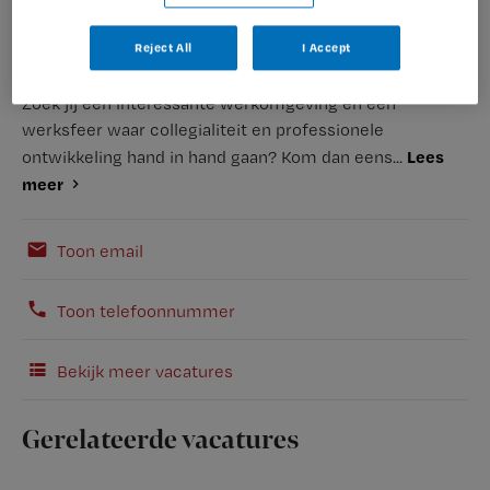
Reject All
I Accept
Zoek jij een interessante werkomgeving en een
werksfeer waar collegialiteit en professionele
Lees
ontwikkeling hand in hand gaan? Kom dan eens...
meer
Toon email
Toon telefoonnummer
Bekijk meer vacatures
Gerelateerde vacatures