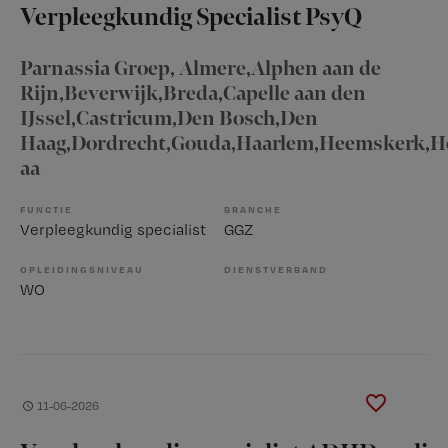
Verpleegkundig Specialist PsyQ
Parnassia Groep
, Almere,Alphen aan de
Rijn,Beverwijk,Breda,Capelle aan den
IJssel,Castricum,Den Bosch,Den
Haag,Dordrecht,Gouda,Haarlem,Heemskerk,H
aa
FUNCTIE
BRANCHE
Verpleegkundig specialist
GGZ
OPLEIDINGSNIVEAU
DIENSTVERBAND
WO
11-06-2026