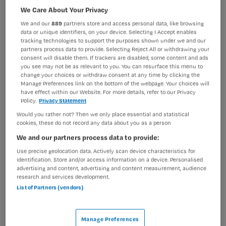
Verpleegkunde
Verpleegkundig specialist
We Care About Your Privacy
We and our
889
partners store and access personal data, like browsing
BRANCHE
AANSTELLING
data or unique identifiers, on your device. Selecting I Accept enables
Instelling/tehuis
Vaste aanstelling
tracking technologies to support the purposes shown under we and our
partners process data to provide. Selecting Reject All or withdrawing your
PLAATSINGSDATUM
NIVEAU
consent will disable them. If trackers are disabled, some content and ads
11 juni 2026
WO
you see may not be as relevant to you. You can resurface this menu to
change your choices or withdraw consent at any time by clicking the
Manage Preferences link on the bottom of the webpage. Your choices will
ERVARING
DIENSTVERBAND
have effect within our Website. For more details, refer to our Privacy
Ervaren
Fulltime
Policy.
Privacy Statement
Would you rather not? Then we only place essential and statistical
cookies, these do not record any data about you as a person
Vacature niet beschikbaar
We and our partners process data to provide:
Deze vacature Verpleegkundig Specialist - High
Use precise geolocation data. Actively scan device characteristics for
identification. Store and/or access information on a device. Personalised
Intensive Care (HIC) bij Reinier van Arkel is niet meer
advertising and content, advertising and content measurement, audience
actueel. Hieronder staan enkele vergelijkbare vacatures
research and services development.
die voor u wellicht interessant zijn.
List of Partners (vendors)
Manage Preferences