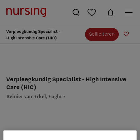
Verpleegkundig Specialist -
Solliciteren
High Intensive Care (HIC)
Verpleegkundig Specialist - High Intensive
Care (HIC)
Reinier van Arkel, Vught
VAKGEBIED
FUNCTIE