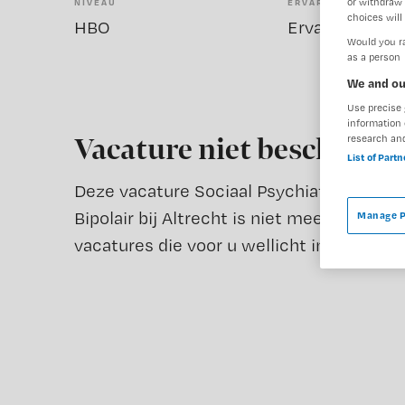
or withdraw 
NIVEAU
ERVARING
choices will 
HBO
Ervaren
Would you ra
as a person
We and ou
Use precise 
information 
research an
Vacature niet beschikba
List of Part
Deze vacature Sociaal Psychiatrisch Verp
Bipolair bij Altrecht is niet meer actueel
Manage P
vacatures die voor u wellicht interessant 