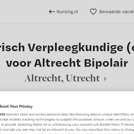
Nursing.nl
Bewaarde vacat
risch Verpleegkundige (
voor Altrecht Bipolair
Altrecht, Utrecht
bout Your Privacy
BRANCHE
AANSTELLING
889
partners store and access personal data, like browsing data or unique identifiers, on
Sociaal psychiatrisch verpleegkundige
GGZ
Tijdelijk di
Accept enables tracking technologies to support the purposes shown under we and our 
 to provide. Selecting Reject All or withdrawing your consent will disable them. If tracker
t and ads you see may not be as relevant to you. You can resurface this menu to chan