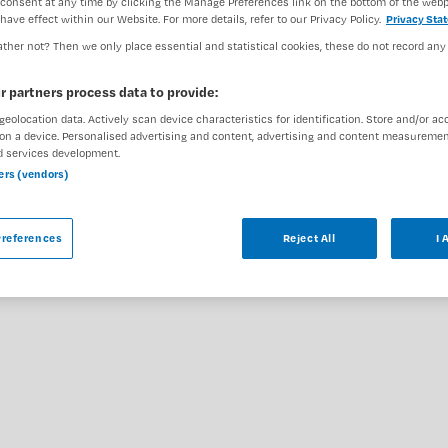
consent at any time by clicking the Manage Preferences link on the bottom of the webp
DIENSTVERBAND
have effect within our Website. For more details, refer to our Privacy Policy.
Privacy Sta
Fulltime
ther not? Then we only place essential and statistical cookies, these do not record any
r partners process data to provide:
geolocation data. Actively scan device characteristics for identification. Store and/or ac
on a device. Personalised advertising and content, advertising and content measuremen
d services development.
ar
ners (vendors)
leegkundige (opleidingsplaats) voor Altrecht
. Hieronder staan enkele vergelijkbare
references
Reject All
I 
zijn.