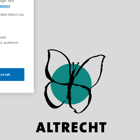
age. Your
tement
 data about you
cess
t, audience
Accept