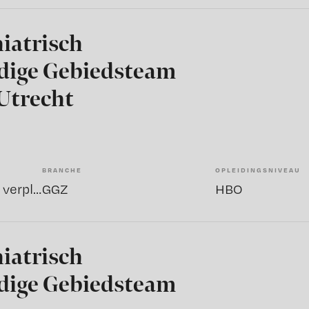
hiatrisch
dige Gebiedsteam
Utrecht
BRANCHE
OPLEIDINGSNIVEAU
Sociaal psychiatrisch verpleegkundige
GGZ
HBO
hiatrisch
dige Gebiedsteam