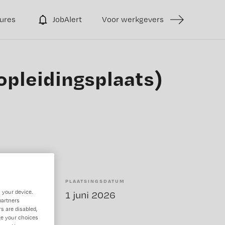
ures
JobAlert
Voor werkgevers
opleidingsplaats)
PLAATSINGSDATUM
 your device.
enstverband
1 juni 2026
partners
s are disabled,
ge your choices