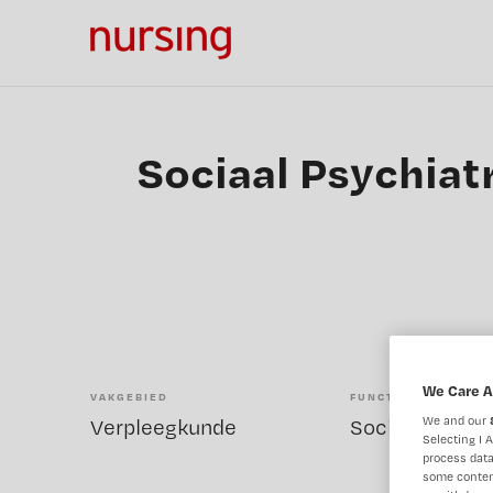
Sociaal Psychiat
We Care A
VAKGEBIED
FUNCTIE
We and our
Verpleegkunde
Selecting I 
process data
some conten