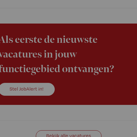
Als eerste de nieuwste
vacatures in jouw
functiegebied ontvangen?
Stel JobAlert in!
Bekijk alle vacatures