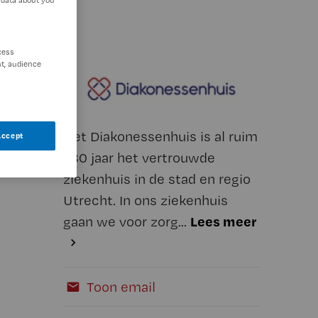
cess
t, audience
Het Diakonessenhuis is al ruim
Accept
180 jaar het vertrouwde
ziekenhuis in de stad en regio
Utrecht. In ons ziekenhuis
Lees meer
gaan we voor zorg...
Toon email