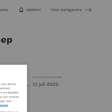
ures
JobAlert
Voor werkgevers
oep
PLAATSINGSDATUM
Tijdelijk met uitzicht op vast
11 juli 2025
 your device.
partners
s are disabled,
ge your choices
age. Your
tement
 data about you