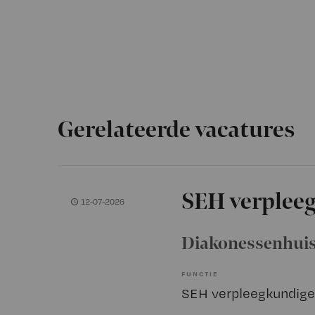
Gerelateerde vacatures
SEH verplee
12-07-2026
Diakonessenhui
FUNCTIE
SEH verpleegkundige