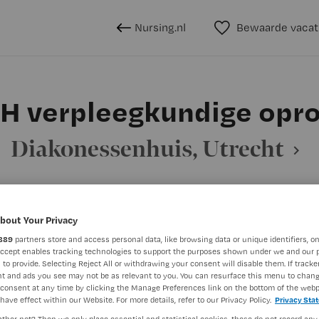
Nursing.nl
Bewaarde vacat
H verpleegkundige opr
Diakonessenhuis, Utrecht
bout Your Privacy
BRANCHE
AANSTELLING
undige
Ziekenhuis
889
partners store and access personal data, like browsing data or unique identifiers, on
Accept enables tracking technologies to support the purposes shown under we and our 
 to provide. Selecting Reject All or withdrawing your consent will disable them. If tracker
t and ads you see may not be as relevant to you. You can resurface this menu to chan
DIENSTVERBAND
consent at any time by clicking the Manage Preferences link on the bottom of the webp
have effect within our Website. For more details, refer to our Privacy Policy.
Privacy Sta
Niet nader bepaald
ther not? Then we only place essential and statistical cookies, these do not record any