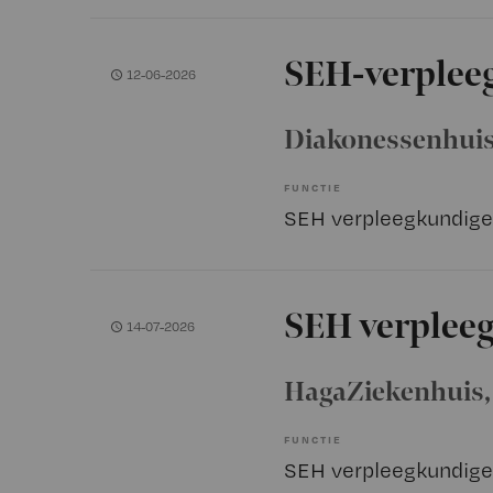
SEH-verplee
12-06-2026
Diakonessenhui
FUNCTIE
SEH verpleegkundige
SEH verplee
14-07-2026
HagaZiekenhuis
FUNCTIE
SEH verpleegkundige