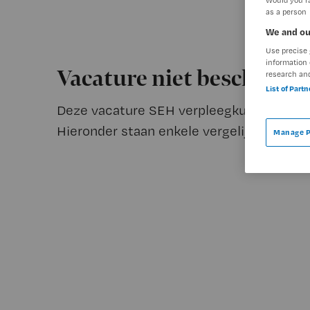
as a person
We and ou
Use precise 
information 
Vacature niet beschikba
research an
List of Part
Deze vacature SEH verpleegkundige oproe
Hieronder staan enkele vergelijkbare vaca
Manage P