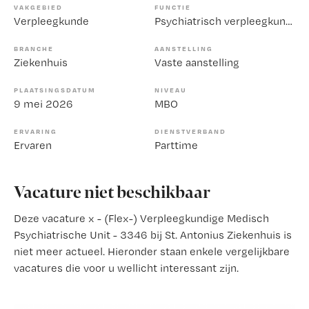
VAKGEBIED
FUNCTIE
Verpleegkunde
Psychiatrisch verpleegkundige
BRANCHE
AANSTELLING
Ziekenhuis
Vaste aanstelling
PLAATSINGSDATUM
NIVEAU
9 mei 2026
MBO
ERVARING
DIENSTVERBAND
Ervaren
Parttime
Vacature niet beschikbaar
Deze vacature x - (Flex-) Verpleegkundige Medisch
Psychiatrische Unit - 3346 bij St. Antonius Ziekenhuis is
niet meer actueel. Hieronder staan enkele vergelijkbare
vacatures die voor u wellicht interessant zijn.