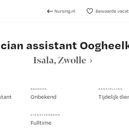
Nursing.nl
Bewaarde vacat
cian assistant Ooghee
Isala, Zwolle
BRANCHE
AANSTELLING
stant
Onbekend
Tijdelijk di
DIENSTVERBAND
Fulltime