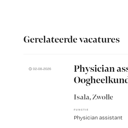
Gerelateerde vacatures
Physician as
02-08-2026
Oogheelkun
Isala
, Zwolle
FUNCTIE
Physician assistant