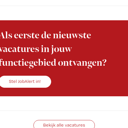
Als eerste de nieuwste
vacatures in jouw
functiegebied ontvangen?
Stel JobAlert in!
Bekijk alle vacatures