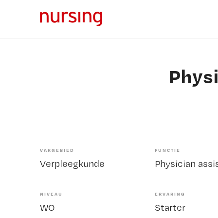
Physi
VAKGEBIED
FUNCTIE
Verpleegkunde
Physician assi
NIVEAU
ERVARING
WO
Starter