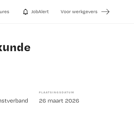
ures
JobAlert
Voor werkgevers
lkunde
PLAATSINGSDATUM
enstverband
26 maart 2026