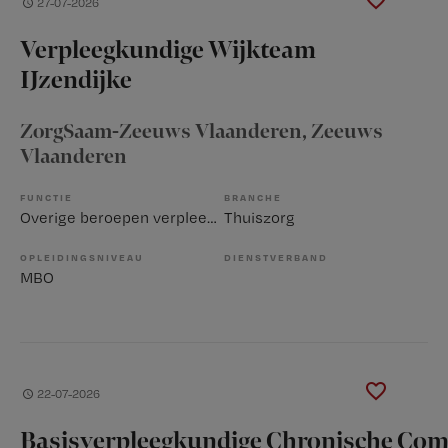
27-07-2026
Verpleegkundige Wijkteam
IJzendijke
ZorgSaam-Zeeuws Vlaanderen
, Zeeuws
Vlaanderen
FUNCTIE
BRANCHE
Overige beroepen verpleegkunde
Thuiszorg
OPLEIDINGSNIVEAU
DIENSTVERBAND
MBO
22-07-2026
Basisverpleegkundige Chronische Com