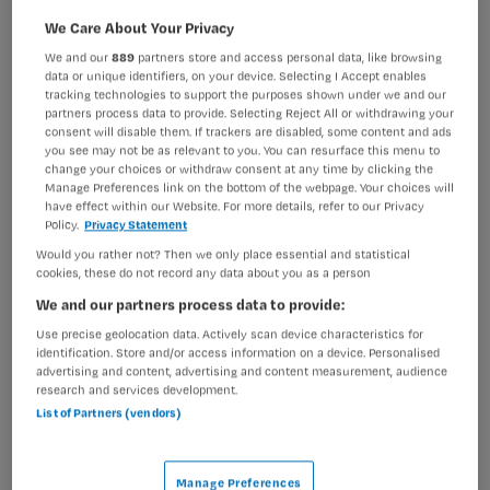
We Care About Your Privacy
BRANCHE
AANSTELLING
Instelling/tehuis
Niet nader bepaald
We and our
889
partners store and access personal data, like browsing
data or unique identifiers, on your device. Selecting I Accept enables
PLAATSINGSDATUM
NIVEAU
tracking technologies to support the purposes shown under we and our
1 juni 2025
MBO
partners process data to provide. Selecting Reject All or withdrawing your
consent will disable them. If trackers are disabled, some content and ads
you see may not be as relevant to you. You can resurface this menu to
ERVARING
DIENSTVERBAND
change your choices or withdraw consent at any time by clicking the
Niet nader bepaald
Niet nader bepaald
Manage Preferences link on the bottom of the webpage. Your choices will
have effect within our Website. For more details, refer to our Privacy
Policy.
Privacy Statement
Vacature niet beschikbaar
Would you rather not? Then we only place essential and statistical
cookies, these do not record any data about you as a person
Deze vacature Zorgprofessionals flexpool ZorgThuis bij
We and our partners process data to provide:
ZorgSaam-Zeeuws Vlaanderen is niet meer actueel.
Use precise geolocation data. Actively scan device characteristics for
Hieronder staan enkele vergelijkbare vacatures die voor
identification. Store and/or access information on a device. Personalised
advertising and content, advertising and content measurement, audience
u wellicht interessant zijn.
research and services development.
List of Partners (vendors)
Manage Preferences