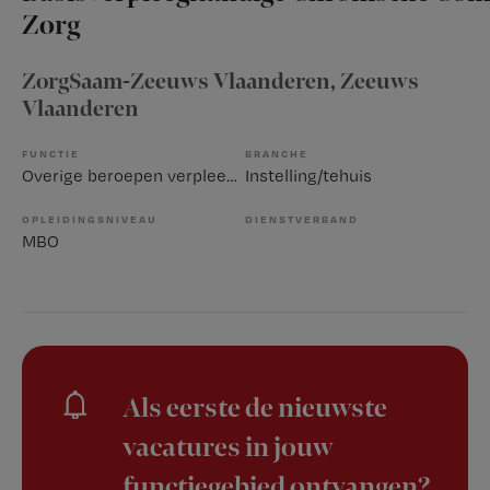
Zorg
ZorgSaam-Zeeuws Vlaanderen
, Zeeuws
Vlaanderen
FUNCTIE
BRANCHE
Overige beroepen verpleegkunde
Instelling/tehuis
OPLEIDINGSNIVEAU
DIENSTVERBAND
MBO
Als eerste de nieuwste
vacatures in jouw
functiegebied ontvangen?