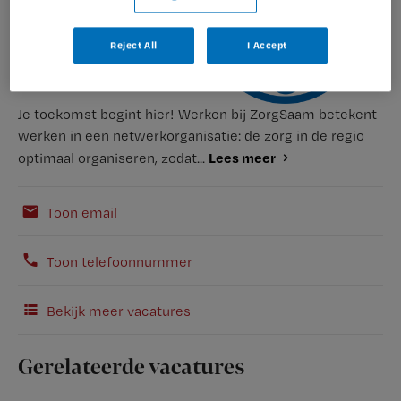
Reject All
I Accept
Je toekomst begint hier! Werken bij ZorgSaam betekent
werken in een netwerkorganisatie: de zorg in de regio
Lees meer
optimaal organiseren, zodat...
Toon email
Toon telefoonnummer
Bekijk meer vacatures
Gerelateerde vacatures