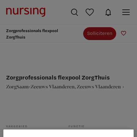
Zorgprofessionals flexpool
Solliciteren
ZorgThuis
Zorgprofessionals flexpool ZorgThuis
ZorgSaam-Zeeuws Vlaanderen, Zeeuws Vlaanderen
VAKGEBIED
FUNCTIE
Verpleegkunde
Overige beroepen verpleegkunde