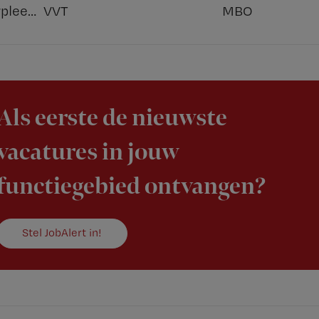
Overige beroepen verpleegkunde
VVT
MBO
Als eerste de nieuwste
vacatures in jouw
functiegebied ontvangen?
Stel JobAlert in!