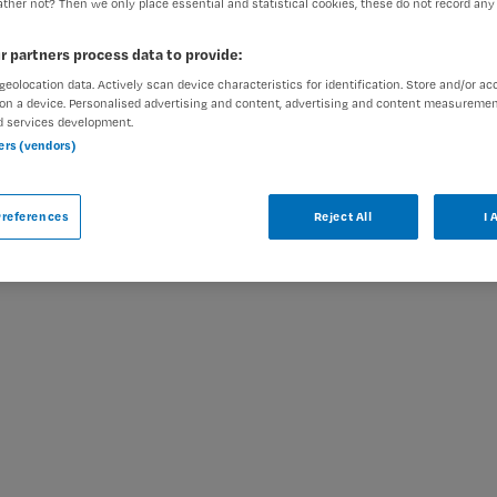
ther not? Then we only place essential and statistical cookies, these do not record any
r partners process data to provide:
geolocation data. Actively scan device characteristics for identification. Store and/or ac
on a device. Personalised advertising and content, advertising and content measuremen
ar
d services development.
ners (vendors)
rologie bij Dijklander Ziekenhuis is niet
gelijkbare vacatures die voor u wellicht
references
Reject All
I 