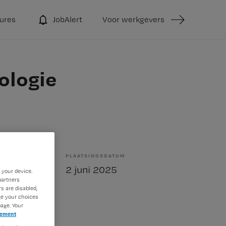
ures
JobAlert
Voor werkgevers
ologie
PLAATSINGSDATUM
elling
2 juni 2025
 your device.
partners
s are disabled,
ge your choices
age. Your
tement