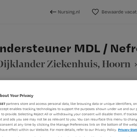
Nursing.nl
Bewaarde vacat
ndersteuner MDL / Nefr
Dijklander Ziekenhuis, Hoorn
BRANCHE
AANSTELLING
bout Your Privacy
Overige beroepen verpleegkunde
Ziekenhuis
Vaste aanst
887
partners store and access personal data, like browsing data or unique identifiers, on
Accept enables tracking technologies to support the purposes shown under we and our 
 to provide. Selecting Reject All or withdrawing your consent will disable them. If tracker
t and ads you see may not be as relevant to you. You can resurface this menu to chan
DIENSTVERBAND
consent at any time by clicking the Manage Preferences link on the bottom of the webp
Parttime
have effect within our Website. For more details, refer to our Privacy Policy.
Privacy Sta