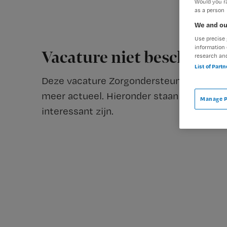
Would you ra
as a person
We and ou
Use precise 
information 
Vacature niet beschikba
research an
List of Part
Deze vacature Zorgondersteuner MDL / Nef
meer actueel. Hieronder staan enkele ver
Manage P
interessant zijn.