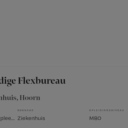
dige Flexbureau
nhuis
, Hoorn
BRANCHE
OPLEIDINGSNIVEAU
Overige beroepen verpleegkunde
Ziekenhuis
MBO