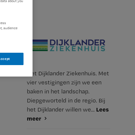
 data about you
cess
t, audience
Accept
Het Dijklander Ziekenhuis. Met
vier vestigingen zijn we een
baken in het landschap.
Diepgeworteld in de regio. Bij
Lees
het Dijklander willen we...
meer