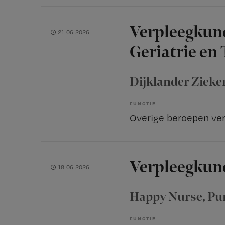
Verpleegkun
21-06-2026
Geriatrie en
Dijklander Zieke
FUNCTIE
Verpleegkund
18-06-2026
Happy Nurse
, P
FUNCTIE