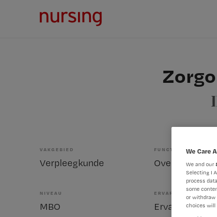
Zorgo
VAKGEBIED
FUNCTIE
We Care A
Verpleegkunde
We and our
Selecting I 
process data
some conten
NIVEAU
ERVARING
or withdraw 
MBO
Ervaren
choices will 