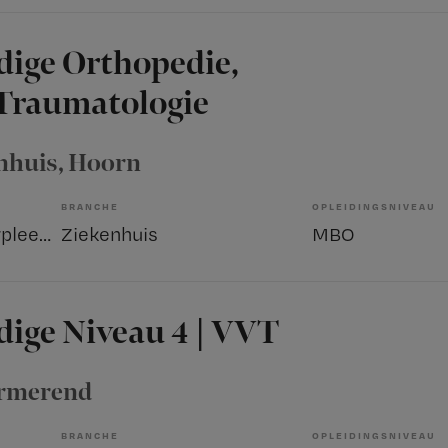
dige Orthopedie,
 Traumatologie
nhuis
, Hoorn
BRANCHE
OPLEIDINGSNIVEAU
Overige beroepen verpleegkunde
Ziekenhuis
MBO
ige Niveau 4 | VVT
urmerend
BRANCHE
OPLEIDINGSNIVEAU