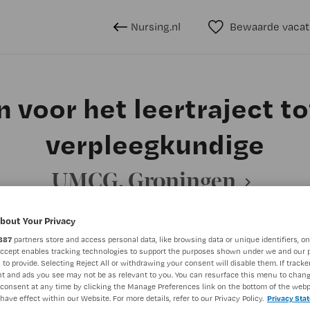
Nursing.nl
Bewaarde vacat
 voor het leertraject to
verpleegkundige
UMCG, Groningen
bout Your Privacy
887
partners store and access personal data, like browsing data or unique identifiers, on
BRANCHE
AANSTELLING
Accept enables tracking technologies to support the purposes shown under we and our 
 to provide. Selecting Reject All or withdrawing your consent will disable them. If tracker
Overige beroepen verpleegkunde
Ziekenhuis
Niet nader 
t and ads you see may not be as relevant to you. You can resurface this menu to chan
consent at any time by clicking the Manage Preferences link on the bottom of the webp
have effect within our Website. For more details, refer to our Privacy Policy.
Privacy Sta