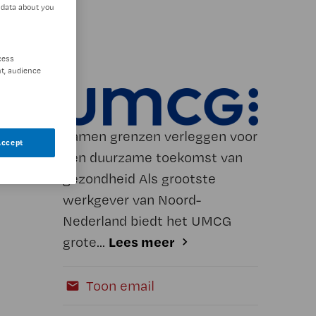
 data about you
cess
t, audience
Samen grenzen verleggen voor
Accept
een duurzame toekomst van
gezondheid Als grootste
werkgever van Noord-
Nederland biedt het UMCG
Lees meer
grote...
Toon email