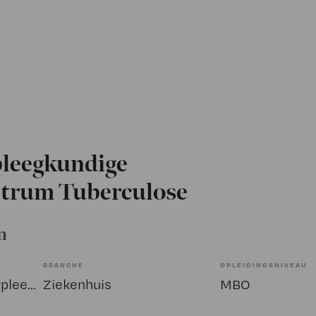
pleegkundige
ntrum Tuberculose
n
BRANCHE
OPLEIDINGSNIVEAU
Overige beroepen verpleegkunde
Ziekenhuis
MBO