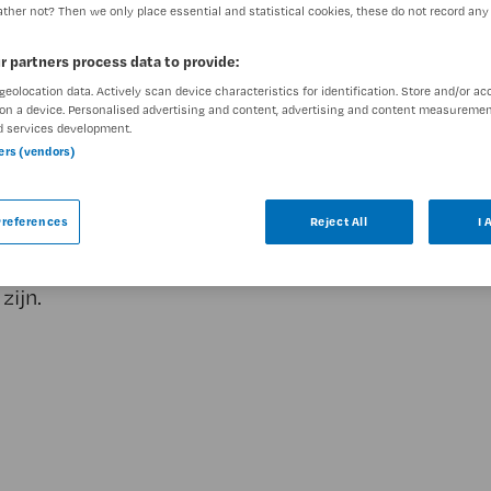
DIENSTVERBAND
ther not? Then we only place essential and statistical cookies, these do not record any
Parttime
r partners process data to provide:
geolocation data. Actively scan device characteristics for identification. Store and/or ac
on a device. Personalised advertising and content, advertising and content measuremen
d services development.
ners (vendors)
ar
references
Reject All
I 
 leertraject tot IC Neonatologie
tueel. Hieronder staan enkele vergelijkbare
zijn.