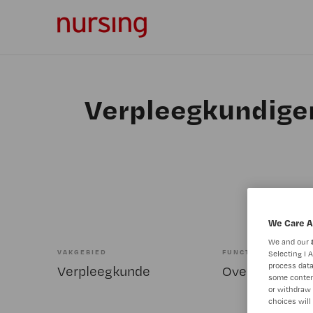
Verpleegkundigen
We Care A
We and our
VAKGEBIED
FUNCTIE
Selecting I 
process data
Verpleegkunde
some conten
or withdraw 
choices will 