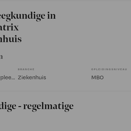
eegkundige in
atrix
nhuis
n
BRANCHE
OPLEIDINGSNIVEAU
Overige beroepen verpleegkunde
Ziekenhuis
MBO
ige - regelmatige