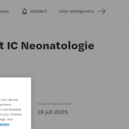
ures
JobAlert
Voor werkgevers
t IC Neonatologie
 your device.
PLAATSINGSDATUM
partners
s are disabled,
bepaald
18 juli 2025
ge your choices
age. Your
tement