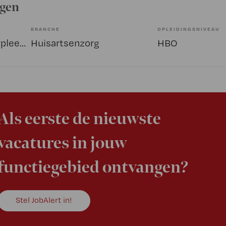
ngen
BRANCHE
OPLEIDINGSNIVEAU
Overige beroepen verpleegkunde
Huisartsenzorg
HBO
Als eerste de nieuwste
vacatures in jouw
functiegebied ontvangen?
Stel JobAlert in!