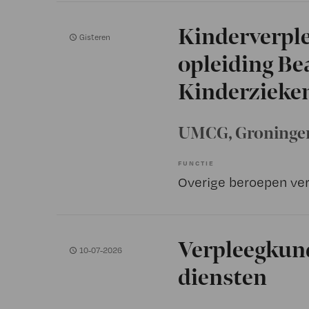
Kinderverpl
Gisteren
opleiding Be
Kinderzieke
UMCG
, Groninge
FUNCTIE
Verpleegkund
10-07-2026
diensten