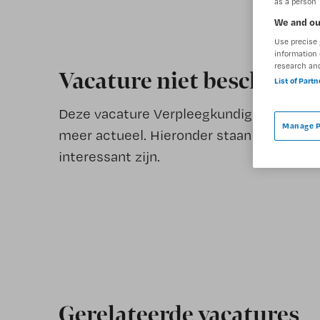
as a person
We and ou
Use precise 
information 
research an
Vacature niet beschikba
List of Part
Deze vacature Verpleegkundige verkoeve
Manage P
meer actueel. Hieronder staan enkele ver
interessant zijn.
Gerelateerde vacatures