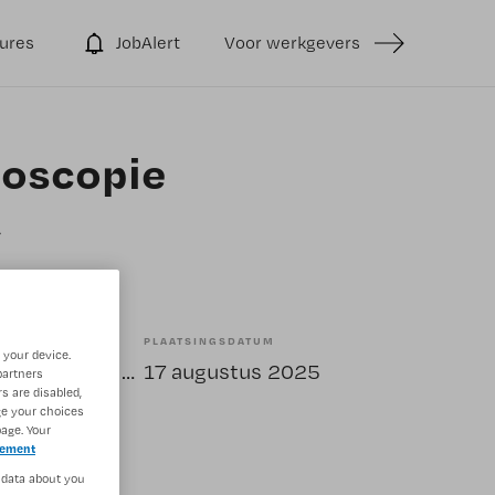
ures
JobAlert
Voor werkgevers
doscopie
PLAATSINGSDATUM
 your device.
Tijdelijk met uitzicht op vast
17 augustus 2025
partners
s are disabled,
ge your choices
age. Your
tement
 data about you