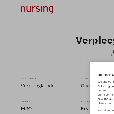
Verplee
We Care A
VAKGEBIED
FUNCTIE
We and our
Verpleegkunde
Selecting I 
process data
some conten
or withdraw 
NIVEAU
ERVARING
choices will 
MBO
Ervaren
Would you ra