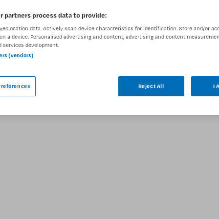
r partners process data to provide:
geolocation data. Actively scan device characteristics for identification. Store and/or ac
on a device. Personalised advertising and content, advertising and content measuremen
d services development.
ar
ners (vendors)
r endoscopie bij Amsterdam UMC is niet
references
Reject All
I 
gelijkbare vacatures die voor u wellicht