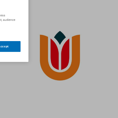
cess
t, audience
Accept