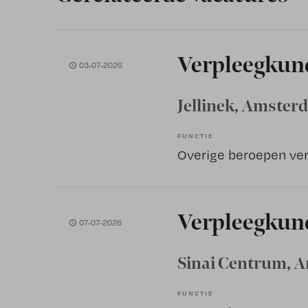
Verpleegkun
03-07-2026
Jellinek
, Amster
FUNCTIE
Verpleegkund
07-07-2026
Sinai Centrum
, 
FUNCTIE