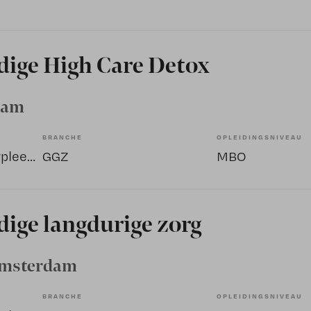
dige High Care Detox
dam
BRANCHE
OPLEIDINGSNIVEAU
Overige beroepen verpleegkunde
GGZ
MBO
ige langdurige zorg
Amsterdam
BRANCHE
OPLEIDINGSNIVEAU