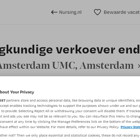
Nursing.nl
Bewaarde vacat
gkundige verkoever en
Amsterdam UMC, Amsterdam
bout Your Privacy
BRANCHE
AANSTELLING
887
partners store and access personal data, like browsing data or unique identifiers, on
Overige beroepen verpleegkunde
Ziekenhuis
Accept enables tracking technologies to support the purposes shown under we and our 
 to provide. Selecting Reject All or withdrawing your consent will disable them. If tracker
t and ads you see may not be as relevant to you. You can resurface this menu to chan
consent at any time by clicking the Manage Preferences link on the bottom of the webp
DIENSTVERBAND
have effect within our Website. For more details, refer to our Privacy Policy.
Privacy Sta
Niet nader bepaald
ther not? Then we only place essential and statistical cookies, these do not record any