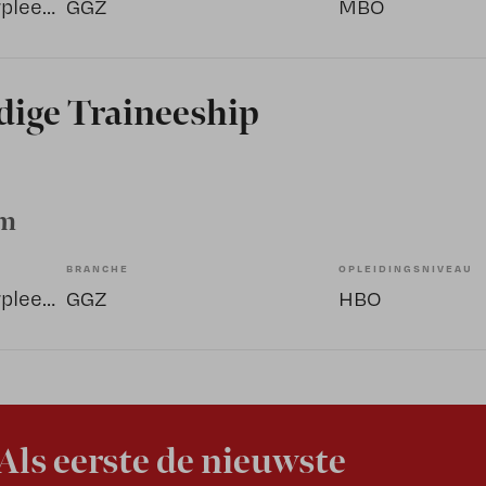
Overige beroepen verpleegkunde
GGZ
MBO
dige Traineeship
am
BRANCHE
OPLEIDINGSNIVEAU
Overige beroepen verpleegkunde
GGZ
HBO
Als eerste de nieuwste