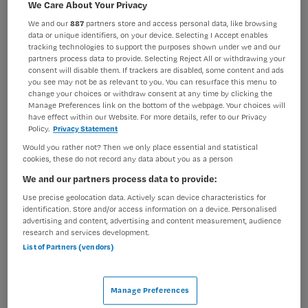
We Care About Your Privacy
Verpleegkunde
Overige beroepen verpleegkunde
We and our
887
partners store and access personal data, like browsing
BRANCHE
AANSTELLING
data or unique identifiers, on your device. Selecting I Accept enables
Ziekenhuis
Vaste aanstelling
tracking technologies to support the purposes shown under we and our
partners process data to provide. Selecting Reject All or withdrawing your
consent will disable them. If trackers are disabled, some content and ads
PLAATSINGSDATUM
NIVEAU
you see may not be as relevant to you. You can resurface this menu to
11 juli 2025
MBO
change your choices or withdraw consent at any time by clicking the
Manage Preferences link on the bottom of the webpage. Your choices will
ERVARING
DIENSTVERBAND
have effect within our Website. For more details, refer to our Privacy
Ervaren
Parttime
Policy.
Privacy Statement
Would you rather not? Then we only place essential and statistical
cookies, these do not record any data about you as a person
Vacature niet beschikbaar
We and our partners process data to provide:
Use precise geolocation data. Actively scan device characteristics for
Deze vacature Verpleegkundige Nucleaire Geneeskunde
identification. Store and/or access information on a device. Personalised
- parttime bij Catharina ziekenhuis is niet meer actueel.
advertising and content, advertising and content measurement, audience
research and services development.
Hieronder staan enkele vergelijkbare vacatures die voor
List of Partners (vendors)
u wellicht interessant zijn.
Manage Preferences