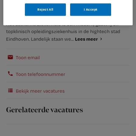
Reject All
I Accept
Het Catharina Ziekenhuis is een modern, gastvrij en
topklinisch opleidingsziekenhuis in de hightech stad
Lees meer
Eindhoven. Landelijk staan we...
Toon email
Toon telefoonnummer
Bekijk meer vacatures
Gerelateerde vacatures