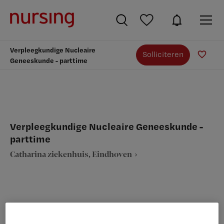
Verpleegkundige Nucleaire
Solliciteren
Geneeskunde - parttime
Verpleegkundige Nucleaire Geneeskunde -
parttime
Catharina ziekenhuis, Eindhoven
VAKGEBIED
FUNCTIE