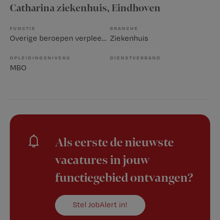
Catharina ziekenhuis
, Eindhoven
FUNCTIE
BRANCHE
Overige beroepen verpleegkunde
Ziekenhuis
OPLEIDINGSNIVEAU
DIENSTVERBAND
MBO
Als eerste de nieuwste
vacatures in jouw
functiegebied ontvangen?
Stel JobAlert in!