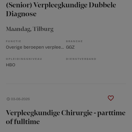
(Senior) Verpleegkundige Dubbele
Diagnose
Maandag
, Tilburg
FUNCTIE
BRANCHE
Overige beroepen verpleegkunde
GGZ
OPLEIDINGSNIVEAU
DIENSTVERBAND
HBO
03-08-2026
Verpleegkundige Chirurgie - parttime
of fulltime