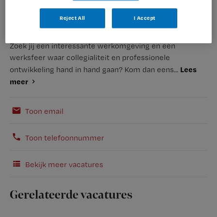
Reject All
I Accept
Zoek jij een interessante werkomgeving en een
werksfeer waar collegialiteit en professionele
Lees
ontwikkeling hand in hand gaan? Kom dan eens...
meer
Toon email
Toon telefoonnummer
Bekijk meer vacatures
Gerelateerde vacatures