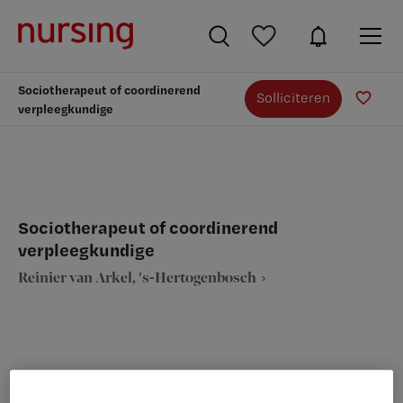
Sociotherapeut of coordinerend
Solliciteren
verpleegkundige
Sociotherapeut of coordinerend
verpleegkundige
Reinier van Arkel, 's-Hertogenbosch
VAKGEBIED
FUNCTIE