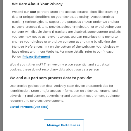
Verpleegkunde
Overige beroepen verpleegkunde
We Care About Your Privacy
We and our
889
partners store and access personal data, like browsing
BRANCHE
AANSTELLING
data or unique identifiers, on your device. Selecting I Accept enables
Ziekenhuis
Vaste aanstelling
tracking technologies to support the purposes shown under we and our
partners process data to provide. Selecting Reject All or withdrawing your
consent will disable them. If trackers are disabled, some content and ads
PLAATSINGSDATUM
NIVEAU
you see may not be as relevant to you. You can resurface this menu to
11 juni 2026
HBO
change your choices or withdraw consent at any time by clicking the
Manage Preferences link on the bottom of the webpage. Your choices will
ERVARING
DIENSTVERBAND
have effect within our Website. For more details, refer to our Privacy
Ervaren
Fulltime
Policy.
Privacy Statement
Would you rather not? Then we only place essential and statistical
cookies, these do not record any data about you as a person
Vacature niet beschikbaar
We and our partners process data to provide:
Deze vacature Sociotherapeut of coordinerend
Use precise geolocation data. Actively scan device characteristics for
identification. Store and/or access information on a device. Personalised
verpleegkundige bij Reinier van Arkel is niet meer
advertising and content, advertising and content measurement, audience
actueel. Hieronder staan enkele vergelijkbare vacatures
research and services development.
die voor u wellicht interessant zijn.
List of Partners (vendors)
Manage Preferences