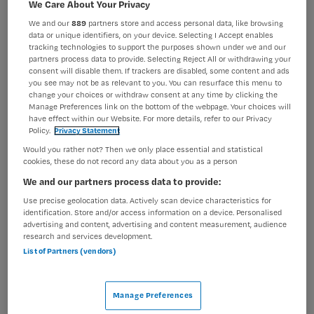
We Care About Your Privacy
BRANCHE
AANSTELLING
We and our
889
partners store and access personal data, like browsing
Ziekenhuis
Vaste aanstelling
data or unique identifiers, on your device. Selecting I Accept enables
tracking technologies to support the purposes shown under we and our
partners process data to provide. Selecting Reject All or withdrawing your
PLAATSINGSDATUM
NIVEAU
consent will disable them. If trackers are disabled, some content and ads
30 april 2025
MBO
you see may not be as relevant to you. You can resurface this menu to
change your choices or withdraw consent at any time by clicking the
ERVARING
DIENSTVERBAND
Manage Preferences link on the bottom of the webpage. Your choices will
Ervaren
Parttime
have effect within our Website. For more details, refer to our Privacy
Policy.
Privacy Statement
Would you rather not? Then we only place essential and statistical
Vacature niet beschikbaar
cookies, these do not record any data about you as a person
We and our partners process data to provide:
Deze vacature BAZ-verpleegkundige in opleiding bij
Use precise geolocation data. Actively scan device characteristics for
Dijklander Ziekenhuis is niet meer actueel. Hieronder
identification. Store and/or access information on a device. Personalised
staan enkele vergelijkbare vacatures die voor u wellicht
advertising and content, advertising and content measurement, audience
research and services development.
interessant zijn.
List of Partners (vendors)
Manage Preferences