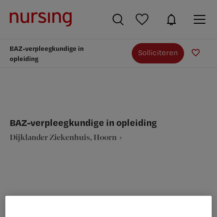
BAZ-verpleegkundige in
Solliciteren
opleiding
BAZ-verpleegkundige in opleiding
Dijklander Ziekenhuis, Hoorn
VAKGEBIED
FUNCTIE
Verpleegkunde
Overige beroepen verpleegkunde