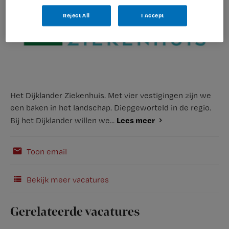
Reject All
I Accept
Het Dijklander Ziekenhuis. Met vier vestigingen zijn we
een baken in het landschap. Diepgeworteld in de regio.
Lees meer
Bij het Dijklander willen we...
Toon email
Bekijk meer vacatures
Gerelateerde vacatures