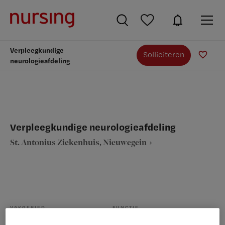
Verpleegkundige
Solliciteren
neurologieafdeling
Verpleegkundige neurologieafdeling
St. Antonius Ziekenhuis, Nieuwegein
VAKGEBIED
FUNCTIE
Verpleegkunde
Neurologie verpleegkundige