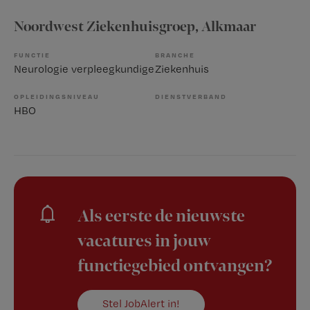
Noordwest Ziekenhuisgroep
, Alkmaar
FUNCTIE
BRANCHE
Neurologie verpleegkundige
Ziekenhuis
OPLEIDINGSNIVEAU
DIENSTVERBAND
HBO
Als eerste de nieuwste
vacatures in jouw
functiegebied ontvangen?
Stel JobAlert in!