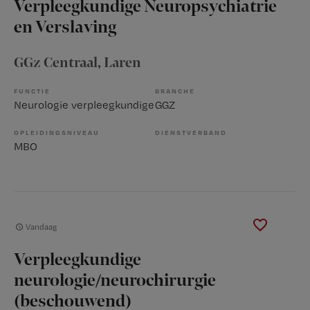
Verpleegkundige Neuropsychiatrie
en Verslaving
GGz Centraal
, Laren
FUNCTIE
BRANCHE
Neurologie verpleegkundige
GGZ
OPLEIDINGSNIVEAU
DIENSTVERBAND
MBO
Vandaag
Verpleegkundige
neurologie/neurochirurgie
(beschouwend)