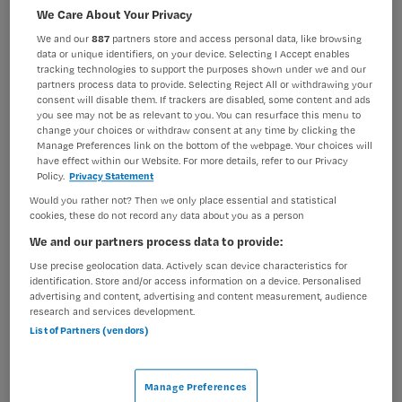
We Care About Your Privacy
BRANCHE
AANSTELLING
Ziekenhuis
Vaste aanstelling
We and our
887
partners store and access personal data, like browsing
data or unique identifiers, on your device. Selecting I Accept enables
tracking technologies to support the purposes shown under we and our
PLAATSINGSDATUM
NIVEAU
partners process data to provide. Selecting Reject All or withdrawing your
10 juli 2025
MBO
consent will disable them. If trackers are disabled, some content and ads
you see may not be as relevant to you. You can resurface this menu to
ERVARING
DIENSTVERBAND
change your choices or withdraw consent at any time by clicking the
Starter
Fulltime
Manage Preferences link on the bottom of the webpage. Your choices will
have effect within our Website. For more details, refer to our Privacy
Policy.
Privacy Statement
Would you rather not? Then we only place essential and statistical
Vacature niet beschikbaar
cookies, these do not record any data about you as a person
We and our partners process data to provide:
Deze vacature Verpleegkundige neurologieafdeling bij
St. Antonius Ziekenhuis is niet meer actueel. Hieronder
Use precise geolocation data. Actively scan device characteristics for
identification. Store and/or access information on a device. Personalised
staan enkele vergelijkbare vacatures die voor u wellicht
advertising and content, advertising and content measurement, audience
interessant zijn.
research and services development.
List of Partners (vendors)
Manage Preferences