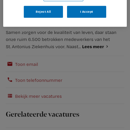
Reject All
I Accept
Samen zorgen voor de kwaliteit van leven, daar staan
onze ruim 6.500 betrokken medewerkers van het
Lees meer
St. Antonius Ziekenhuis voor. Naast...
Toon email
Toon telefoonnummer
Bekijk meer vacatures
Gerelateerde vacatures