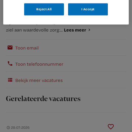
Reject All
I Accept
Wij zijn een groot topklinisch opleidingsziekenhuis. Daar
zijn we trots op! Onze professionals werken met hart &
Lees meer
ziel aan waardevolle zorg:...
Toon email
Toon telefoonnummer
Bekijk meer vacatures
Gerelateerde vacatures
28-07-2026