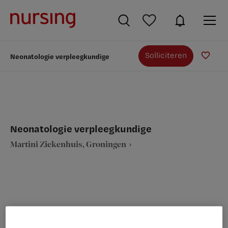
Solliciteren
Neonatologie verpleegkundige
Neonatologie verpleegkundige
Martini Ziekenhuis, Groningen
VAKGEBIED
FUNCTIE
Verpleegkunde
Neonatologie verpleegkundige