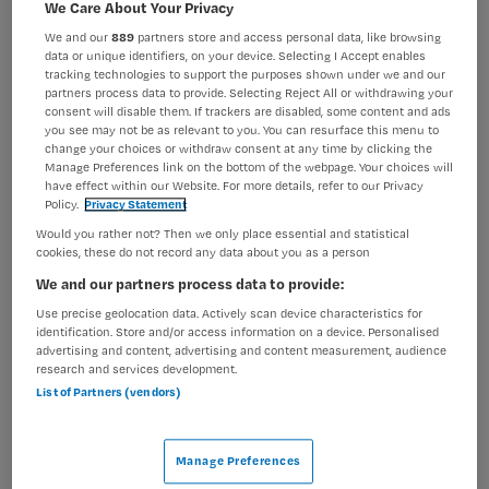
We Care About Your Privacy
BRANCHE
AANSTELLING
We and our
889
partners store and access personal data, like browsing
Ziekenhuis
Tijdelijk met uitzicht op vast
data or unique identifiers, on your device. Selecting I Accept enables
tracking technologies to support the purposes shown under we and our
PLAATSINGSDATUM
NIVEAU
partners process data to provide. Selecting Reject All or withdrawing your
10 mei 2026
MBO
consent will disable them. If trackers are disabled, some content and ads
you see may not be as relevant to you. You can resurface this menu to
change your choices or withdraw consent at any time by clicking the
ERVARING
DIENSTVERBAND
Manage Preferences link on the bottom of the webpage. Your choices will
Ervaren
Parttime
have effect within our Website. For more details, refer to our Privacy
Policy.
Privacy Statement
Would you rather not? Then we only place essential and statistical
Vacature niet beschikbaar
cookies, these do not record any data about you as a person
We and our partners process data to provide:
Deze vacature Neonatologie verpleegkundige bij Martini
Use precise geolocation data. Actively scan device characteristics for
Ziekenhuis is niet meer actueel. Hieronder staan enkele
identification. Store and/or access information on a device. Personalised
vergelijkbare vacatures die voor u wellicht interessant
advertising and content, advertising and content measurement, audience
research and services development.
zijn.
List of Partners (vendors)
Manage Preferences