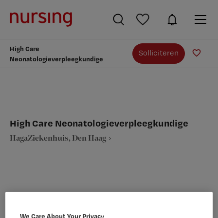
High Care
Solliciteren
Neonatologieverpleegkundige
High Care Neonatologieverpleegkundige
HagaZiekenhuis, Den Haag
VAKGEBIED
FUNCTIE
Verpleegkunde
Neonatologie verpleegkundige
We Care About Your Privacy