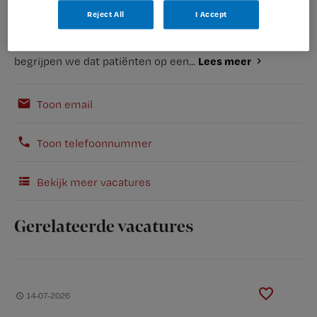
Reject All
I Accept
Kies je voor het HagaZiekenhuis? Dan kies je voor een
carrière vol mogelijkheden! Bij het HagaZiekenhuis
Lees meer
begrijpen we dat patiënten op een...
Toon email
Toon telefoonnummer
Bekijk meer vacatures
Gerelateerde vacatures
14-07-2026