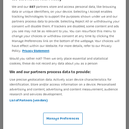
We and our
887
partners store and access personal data, like browsing
BRANCHE
AANSTELLING
data or unique identifiers, on your device. Selecting I Accept enables
Onbekend
Tijdelijk dienstverband
tracking technologies to support the purposes shown under we and our
partners process data to provide. Selecting Reject All or withdrawing your
PLAATSINGSDATUM
NIVEAU
consent will disable them. If trackers are disabled, some content and ads
14 maart 2026
MBO
you see may not be as relevant to you. You can resurface this menu to
change your choices or withdraw consent at any time by clicking the
Manage Preferences link on the bottom of the webpage. Your choices will
ERVARING
DIENSTVERBAND
have effect within our Website. For more details, refer to our Privacy
Starter
Fulltime
Policy.
Privacy Statement
Would you rather not? Then we only place essential and statistical
cookies, these do not record any data about you as a person
Vacature niet beschikbaar
We and our partners process data to provide:
Deze vacature High Care Neonatologieverpleegkundige
Use precise geolocation data. Actively scan device characteristics for
bij HagaZiekenhuis is niet meer actueel. Hieronder staan
identification. Store and/or access information on a device. Personalised
advertising and content, advertising and content measurement, audience
enkele vergelijkbare vacatures die voor u wellicht
research and services development.
interessant zijn.
List of Partners (vendors)
Manage Preferences