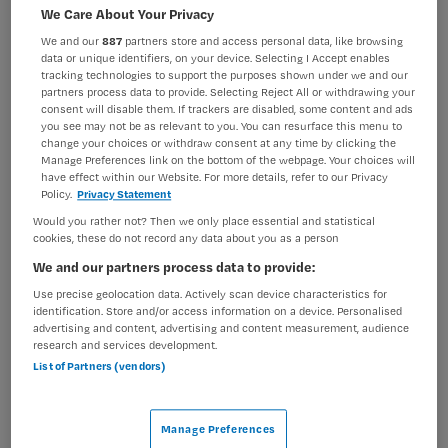
We Care About Your Privacy
BRANCHE
AANSTELLING
We and our
887
partners store and access personal data, like browsing
Ziekenhuis
Traineeship/leer-werktraject
data or unique identifiers, on your device. Selecting I Accept enables
tracking technologies to support the purposes shown under we and our
PLAATSINGSDATUM
NIVEAU
partners process data to provide. Selecting Reject All or withdrawing your
15 maart 2025
MBO
consent will disable them. If trackers are disabled, some content and ads
you see may not be as relevant to you. You can resurface this menu to
change your choices or withdraw consent at any time by clicking the
ERVARING
DIENSTVERBAND
Manage Preferences link on the bottom of the webpage. Your choices will
Ervaren
Niet nader bepaald
have effect within our Website. For more details, refer to our Privacy
Policy.
Privacy Statement
Would you rather not? Then we only place essential and statistical
Vacature niet beschikbaar
cookies, these do not record any data about you as a person
We and our partners process data to provide:
Deze vacature Medium Care verpleegkundige in
opleiding bij Isala is niet meer actueel. Hieronder staan
Use precise geolocation data. Actively scan device characteristics for
identification. Store and/or access information on a device. Personalised
enkele vergelijkbare vacatures die voor u wellicht
advertising and content, advertising and content measurement, audience
interessant zijn.
research and services development.
List of Partners (vendors)
Manage Preferences