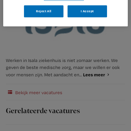
Reject All
I Accept
Werken in Isala ziekenhuis is niet zomaar werken. We
geven de beste medische zorg, maar we willen er ook
Lees meer
voor mensen zijn. Met aandacht en...
Bekijk meer vacatures
Gerelateerde vacatures