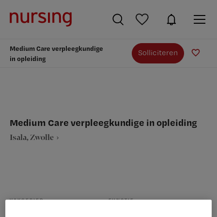
Medium Care verpleegkundige
Solliciteren
in opleiding
Medium Care verpleegkundige in opleiding
Isala, Zwolle
VAKGEBIED
FUNCTIE
Verpleegkunde
Medium Care verpleegkundige