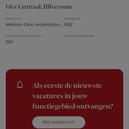
GGz Centraal
, Hilversum
FUNCTIE
BRANCHE
Medium Care verpleegkundige
GGZ
OPLEIDINGSNIVEAU
DIENSTVERBAND
WO
Als eerste de nieuwste
vacatures in jouw
functiegebied ontvangen?
Stel JobAlert in!