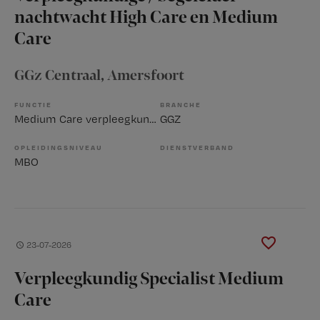
nachtwacht High Care en Medium
Care
GGz Centraal
, Amersfoort
FUNCTIE
BRANCHE
Medium Care verpleegkundige
GGZ
OPLEIDINGSNIVEAU
DIENSTVERBAND
MBO
23-07-2026
Verpleegkundig Specialist Medium
Care