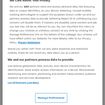
We Care About Your Privacy
Verpleegkunde
Kinderverpleegkundige
We and our
889
partners store and access personal data, like browsing
data or unique identifiers, on your device. Selecting I Accept enables
BRANCHE
AANSTELLING
tracking technologies to support the purposes shown under we and our
Ziekenhuis
Tijdelijk met uitzicht op vast
partners process data to provide. Selecting Reject All or withdrawing your
consent will disable them. If trackers are disabled, some content and ads
PLAATSINGSDATUM
NIVEAU
you see may not be as relevant to you. You can resurface this menu to
11 juni 2025
HBO
change your choices or withdraw consent at any time by clicking the
Manage Preferences link on the bottom of the webpage. Your choices will
have effect within our Website. For more details, refer to our Privacy
ERVARING
DIENSTVERBAND
Policy.
Privacy Statement
Ervaren
Niet nader bepaald
Would you rather not? Then we only place essential and statistical
cookies, these do not record any data about you as a person
Vacature niet beschikbaar
We and our partners process data to provide:
Use precise geolocation data. Actively scan device characteristics for
Deze vacature Verpleegkundig teamleider Emma
identification. Store and/or access information on a device. Personalised
advertising and content, advertising and content measurement, audience
Kinderziekenhuis bij Amsterdam UMC is niet meer
research and services development.
actueel. Hieronder staan enkele vergelijkbare vacatures
List of Partners (vendors)
die voor u wellicht interessant zijn.
Manage Preferences