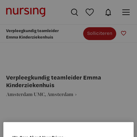
Verpleegkundig teamleider
Solliciteren
Emma Kinderziekenhuis
Verpleegkundig teamleider Emma
Kinderziekenhuis
Amsterdam UMC, Amsterdam
VAKGEBIED
FUNCTIE