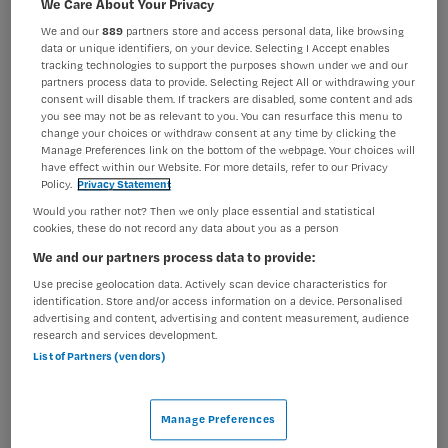
We Care About Your Privacy
BRANCHE
AANSTELLING
We and our
889
partners store and access personal data, like browsing
Ziekenhuis
Vaste aanstelling
data or unique identifiers, on your device. Selecting I Accept enables
tracking technologies to support the purposes shown under we and our
partners process data to provide. Selecting Reject All or withdrawing your
PLAATSINGSDATUM
NIVEAU
consent will disable them. If trackers are disabled, some content and ads
7 januari 2025
HBO
you see may not be as relevant to you. You can resurface this menu to
change your choices or withdraw consent at any time by clicking the
ERVARING
DIENSTVERBAND
Manage Preferences link on the bottom of the webpage. Your choices will
Niet nader bepaald
Fulltime
have effect within our Website. For more details, refer to our Privacy
Policy.
Privacy Statement
Would you rather not? Then we only place essential and statistical
Vacature niet beschikbaar
cookies, these do not record any data about you as a person
We and our partners process data to provide:
Deze vacature Kinderverpleegkundige bij ZGT is niet
Use precise geolocation data. Actively scan device characteristics for
meer actueel. Hieronder staan enkele vergelijkbare
identification. Store and/or access information on a device. Personalised
vacatures die voor u wellicht interessant zijn.
advertising and content, advertising and content measurement, audience
research and services development.
List of Partners (vendors)
Manage Preferences