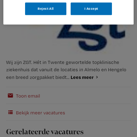
Reject All
I Accept
Wij zijn ZGT. Hét in Twente gewortelde topklinische
ziekenhuis dat vanuit de locaties in Almelo en Hengelo
Lees meer
een breed zorgpakket biedt...
Toon email
Bekijk meer vacatures
Gerelateerde vacatures