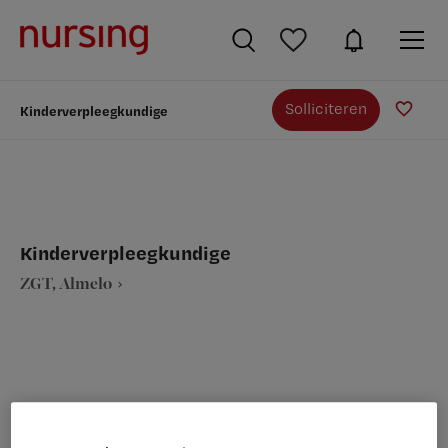
Solliciteren
Kinderverpleegkundige
Kinderverpleegkundige
ZGT, Almelo
VAKGEBIED
FUNCTIE
Verpleegkunde
Kinderverpleegkundige