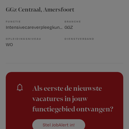
GGz Centraal
, Amersfoort
FUNCTIE
BRANCHE
Intensivecareverpleegkundige
GGZ
OPLEIDINGSNIVEAU
DIENSTVERBAND
WO
Als eerste de nieuwste
vacatures in jouw
functiegebied ontvangen?
Stel JobAlert in!