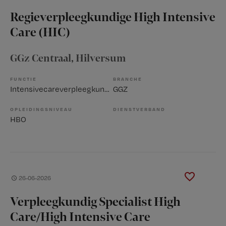
Regieverpleegkundige High Intensive
Care (HIC)
GGz Centraal
, Hilversum
FUNCTIE
BRANCHE
Intensivecareverpleegkundige
GGZ
OPLEIDINGSNIVEAU
DIENSTVERBAND
HBO
26-06-2026
Verpleegkundig Specialist High
Care/High Intensive Care