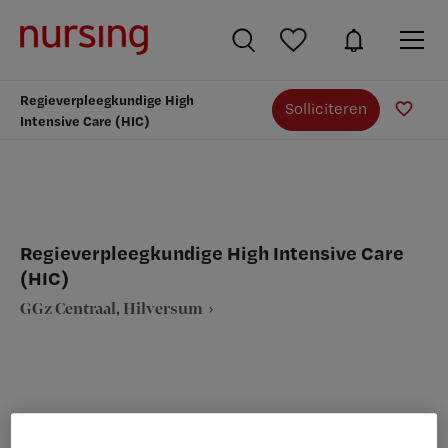
Regieverpleegkundige High
Solliciteren
Intensive Care (HIC)
Regieverpleegkundige High Intensive Care
(HIC)
GGz Centraal, Hilversum
VAKGEBIED
FUNCTIE