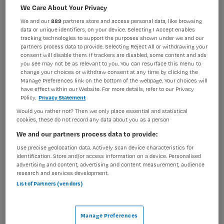
Verpleegkunde
Intensivecareverpleegkundige
We Care About Your Privacy
We and our
889
partners store and access personal data, like browsing
BRANCHE
AANSTELLING
data or unique identifiers, on your device. Selecting I Accept enables
Zelfstandige kliniek
Vaste aanstelling
tracking technologies to support the purposes shown under we and our
partners process data to provide. Selecting Reject All or withdrawing your
PLAATSINGSDATUM
NIVEAU
consent will disable them. If trackers are disabled, some content and ads
19 juli 2025
HBO
you see may not be as relevant to you. You can resurface this menu to
change your choices or withdraw consent at any time by clicking the
Manage Preferences link on the bottom of the webpage. Your choices will
ERVARING
DIENSTVERBAND
have effect within our Website. For more details, refer to our Privacy
Starter
Fulltime
Policy.
Privacy Statement
Would you rather not? Then we only place essential and statistical
cookies, these do not record any data about you as a person
Vacature niet beschikbaar
We and our partners process data to provide:
Deze vacature Regieverpleegkundige High Intensive
Use precise geolocation data. Actively scan device characteristics for
identification. Store and/or access information on a device. Personalised
Care (HIC) bij GGz Centraal is niet meer actueel.
advertising and content, advertising and content measurement, audience
Hieronder staan enkele vergelijkbare vacatures die voor
research and services development.
u wellicht interessant zijn.
List of Partners (vendors)
Manage Preferences