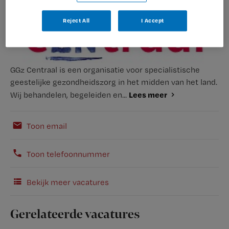
Reject All
I Accept
GGz Centraal is een organisatie voor specialistische
geestelijke gezondheidszorg in het midden van het land.
Lees meer
Wij behandelen, begeleiden en...
Toon email
Toon telefoonnummer
Bekijk meer vacatures
Gerelateerde vacatures