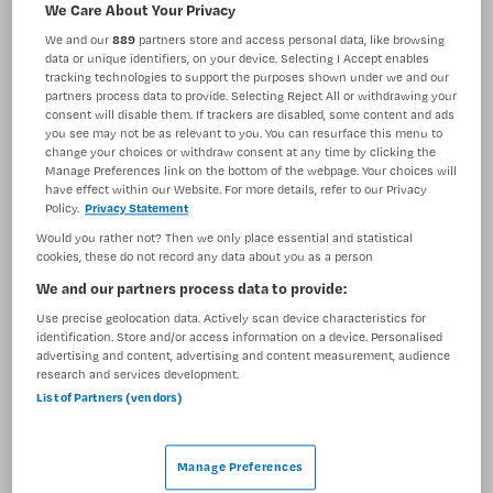
We Care About Your Privacy
Verpleegkunde
Helpende
We and our
889
partners store and access personal data, like browsing
BRANCHE
AANSTELLING
data or unique identifiers, on your device. Selecting I Accept enables
Onbekend
Niet nader bepaald
tracking technologies to support the purposes shown under we and our
partners process data to provide. Selecting Reject All or withdrawing your
consent will disable them. If trackers are disabled, some content and ads
PLAATSINGSDATUM
NIVEAU
you see may not be as relevant to you. You can resurface this menu to
18 mei 2025
MBO
change your choices or withdraw consent at any time by clicking the
Manage Preferences link on the bottom of the webpage. Your choices will
ERVARING
DIENSTVERBAND
have effect within our Website. For more details, refer to our Privacy
Niet nader bepaald
Niet nader bepaald
Policy.
Privacy Statement
Would you rather not? Then we only place essential and statistical
cookies, these do not record any data about you as a person
Vacature niet beschikbaar
We and our partners process data to provide:
Use precise geolocation data. Actively scan device characteristics for
Deze vacature Zorgprofessionals ZorgSaam (intra- en
identification. Store and/or access information on a device. Personalised
extramuraal) bij ZorgSaam-Zeeuws Vlaanderen is niet
advertising and content, advertising and content measurement, audience
research and services development.
meer actueel. Hieronder staan enkele vergelijkbare
List of Partners (vendors)
vacatures die voor u wellicht interessant zijn.
Manage Preferences