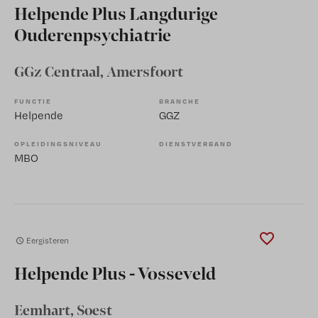
Helpende Plus Langdurige
Ouderenpsychiatrie
GGz Centraal
, Amersfoort
FUNCTIE
BRANCHE
Helpende
GGZ
OPLEIDINGSNIVEAU
DIENSTVERBAND
MBO
Eergisteren
Helpende Plus - Vosseveld
Eemhart
, Soest