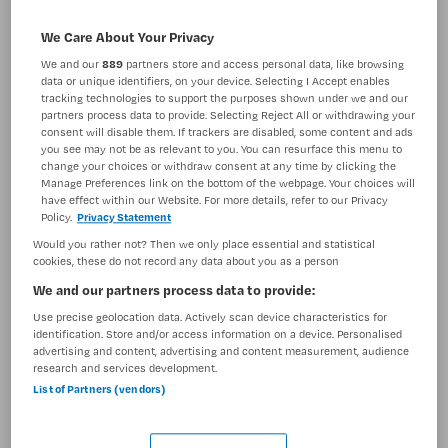
BRANCHE
AANSTELLING
We Care About Your Privacy
GGZ
Tijdelijk dienstverband
We and our
889
partners store and access personal data, like browsing
data or unique identifiers, on your device. Selecting I Accept enables
PLAATSINGSDATUM
NIVEAU
tracking technologies to support the purposes shown under we and our
17 mei 2026
Overig
partners process data to provide. Selecting Reject All or withdrawing your
consent will disable them. If trackers are disabled, some content and ads
ERVARING
DIENSTVERBAND
you see may not be as relevant to you. You can resurface this menu to
Niet nader bepaald
Niet nader bepaald
change your choices or withdraw consent at any time by clicking the
Manage Preferences link on the bottom of the webpage. Your choices will
have effect within our Website. For more details, refer to our Privacy
Policy.
Privacy Statement
Vacature niet beschikbaar
Would you rather not? Then we only place essential and statistical
cookies, these do not record any data about you as a person
Deze vacature HBO Verpleegkundige GGZ bij Arkin is
We and our partners process data to provide:
niet meer actueel. Hieronder staan enkele vergelijkbare
vacatures die voor u wellicht interessant zijn.
Use precise geolocation data. Actively scan device characteristics for
identification. Store and/or access information on a device. Personalised
advertising and content, advertising and content measurement, audience
research and services development.
List of Partners (vendors)