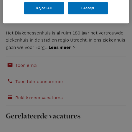
Reject All
I Accept
Het Diakonessenhuis is al ruim 180 jaar het vertrouwde
ziekenhuis in de stad en regio Utrecht. In ons ziekenhuis
Lees meer
gaan we voor zorg...
Toon email
Toon telefoonnummer
Bekijk meer vacatures
Gerelateerde vacatures