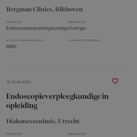
Bergman Clinics
, Bilthoven
FUNCTIE
BRANCHE
Endoscopieverpleegkundige
Overige
OPLEIDINGSNIVEAU
DIENSTVERBAND
MBO
12-06-2026
Endoscopieverpleegkundige in
opleiding
Diakonessenhuis
, Utrecht
FUNCTIE
BRANCHE