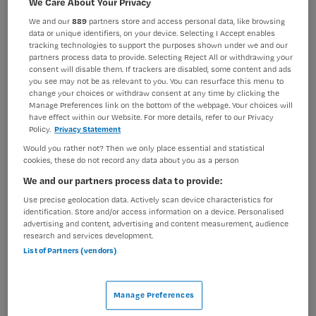
We Care About Your Privacy
BRANCHE
AANSTELLING
We and our
889
partners store and access personal data, like browsing
Ziekenhuis
Tijdelijk met uitzicht op vast
data or unique identifiers, on your device. Selecting I Accept enables
tracking technologies to support the purposes shown under we and our
partners process data to provide. Selecting Reject All or withdrawing your
PLAATSINGSDATUM
NIVEAU
consent will disable them. If trackers are disabled, some content and ads
9 mei 2026
MBO
you see may not be as relevant to you. You can resurface this menu to
change your choices or withdraw consent at any time by clicking the
ERVARING
DIENSTVERBAND
Manage Preferences link on the bottom of the webpage. Your choices will
Niet nader bepaald
Parttime
have effect within our Website. For more details, refer to our Privacy
Policy.
Privacy Statement
Would you rather not? Then we only place essential and statistical
cookies, these do not record any data about you as a person
Vacature niet beschikbaar
We and our partners process data to provide:
Deze vacature Endoscopieverpleegkundige bij
Use precise geolocation data. Actively scan device characteristics for
Diakonessenhuis is niet meer actueel. Hieronder staan
identification. Store and/or access information on a device. Personalised
enkele vergelijkbare vacatures die voor u wellicht
advertising and content, advertising and content measurement, audience
research and services development.
interessant zijn.
List of Partners (vendors)
Manage Preferences