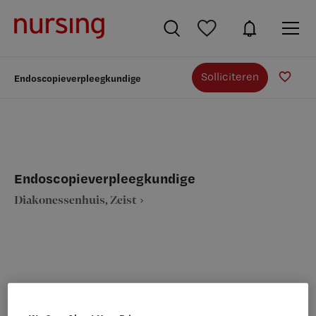
Solliciteren
Endoscopieverpleegkundige
Endoscopieverpleegkundige
Diakonessenhuis, Zeist
VAKGEBIED
FUNCTIE
Verpleegkunde
Endoscopieverpleegkundige