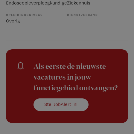
Endoscopieverpleegkundige
Ziekenhuis
OPLEIDINGSNIVEAU
DIENSTVERBAND
Overig
Als eerste de nieuwste
vacatures in jouw
functiegebied ontvangen?
Stel JobAlert in!