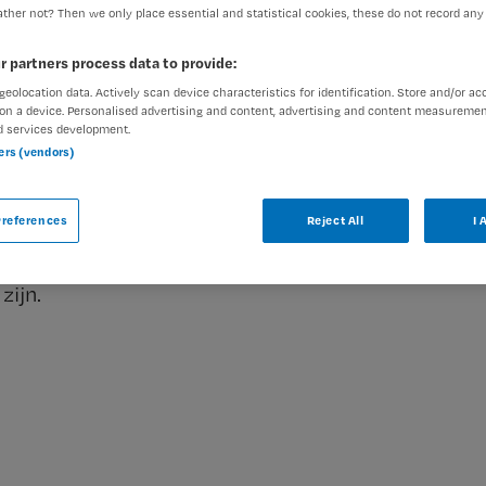
DIENSTVERBAND
ther not? Then we only place essential and statistical cookies, these do not record any
Fulltime
r partners process data to provide:
geolocation data. Actively scan device characteristics for identification. Store and/or ac
on a device. Personalised advertising and content, advertising and content measuremen
d services development.
ners (vendors)
ar
references
Reject All
I 
egkundige dialyse - parttime of fulltime bij
. Hieronder staan enkele vergelijkbare
zijn.