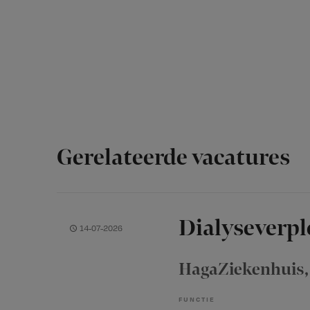
Gerelateerde vacatures
Dialyseverp
14-07-2026
HagaZiekenhuis
FUNCTIE