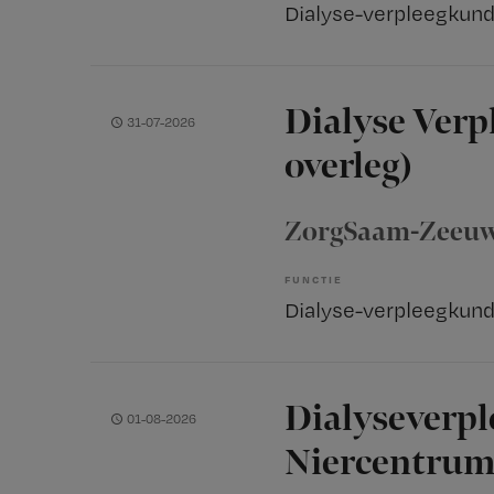
Dialyse-verpleegkund
Dialyse Verp
31-07-2026
overleg)
ZorgSaam-Zeeuw
FUNCTIE
Dialyse-verpleegkund
Dialyseverp
01-08-2026
Niercentru