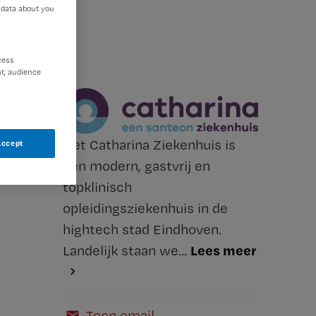
 data about you
cess
t, audience
Het Catharina Ziekenhuis is
Accept
een modern, gastvrij en
topklinisch
opleidingsziekenhuis in de
hightech stad Eindhoven.
Lees meer
Landelijk staan we...
Toon email