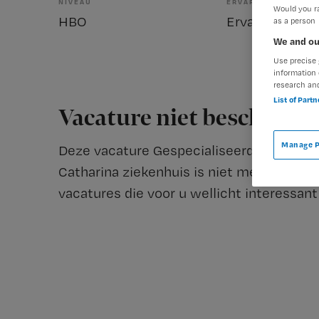
NIVEAU
ERVARING
Would you ra
HBO
Ervaren
as a person
We and ou
Use precise 
information 
research an
List of Part
Vacature niet beschikba
Manage P
Deze vacature Gespecialiseerd regieverple
Catharina ziekenhuis is niet meer actueel
vacatures die voor u wellicht interessant 