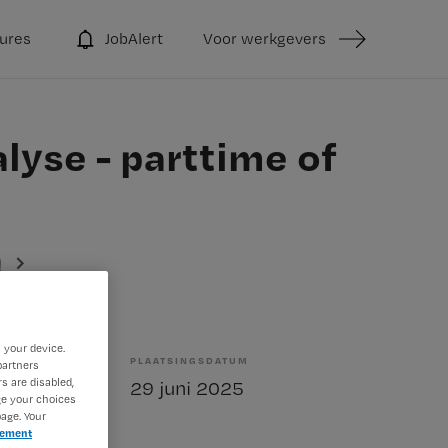
ures
JobAlert
Voor werkgevers
lyse - parttime of
n
 your device.
PLAATSINGSDATUM
partners
s are disabled,
elling
29 juni 2025
ge your choices
age. Your
tement