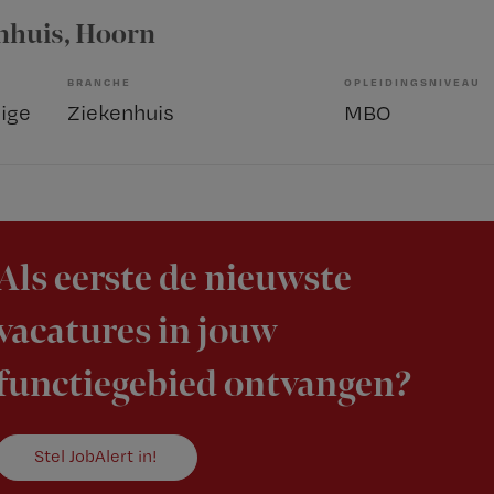
nhuis
, Hoorn
BRANCHE
OPLEIDINGSNIVEAU
ige
Ziekenhuis
MBO
Als eerste de nieuwste
vacatures in jouw
functiegebied ontvangen?
Stel JobAlert in!