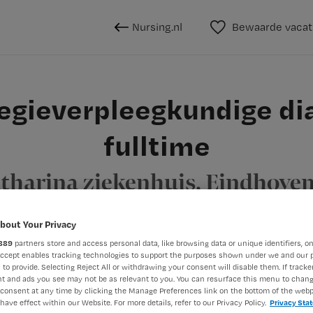
Nursing.nl
Bewaarde vacat
egieverpleegkundige dia
fulltime
tharina ziekenhuis, Eindhove
bout Your Privacy
889
partners store and access personal data, like browsing data or unique identifiers, on
BRANCHE
AANSTELLING
Accept enables tracking technologies to support the purposes shown under we and our 
 to provide. Selecting Reject All or withdrawing your consent will disable them. If tracker
eegkundige
Ziekenhuis
Vaste aanst
t and ads you see may not be as relevant to you. You can resurface this menu to chan
consent at any time by clicking the Manage Preferences link on the bottom of the webp
have effect within our Website. For more details, refer to our Privacy Policy.
Privacy Sta