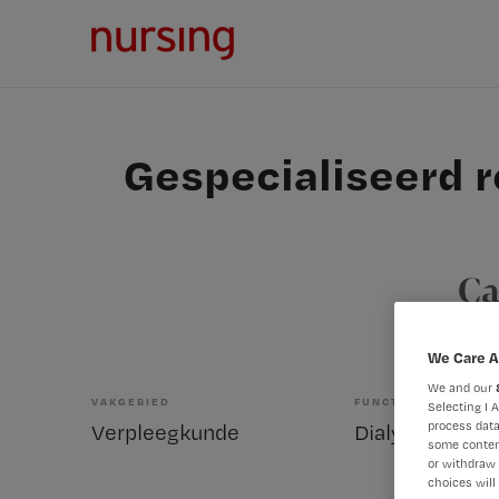
Gespecialiseerd r
Ca
We Care A
We and our
VAKGEBIED
FUNCTIE
Selecting I 
process data
Verpleegkunde
Dialyse-verpl
some conten
or withdraw 
choices will 