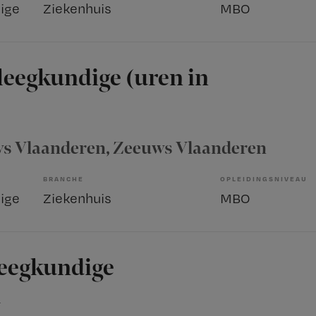
ige
Ziekenhuis
MBO
leegkundige (uren in
s Vlaanderen
, Zeeuws Vlaanderen
BRANCHE
OPLEIDINGSNIVEAU
ige
Ziekenhuis
MBO
leegkundige
m