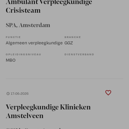
Ambulant Verpleegkundige
Crisisteam
SPA
, Amsterdam
FUNCTIE
BRANCHE
Algemeen verpleegkundige
GGZ
OPLEIDINGSNIVEAU
DIENSTVERBAND
MBO
17-06-2026
Verpleegkundige Klinieken
Amstelveen