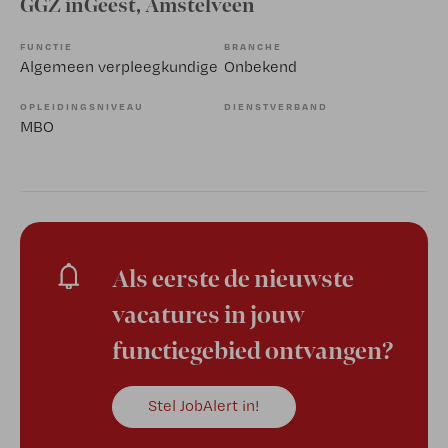
GGZ inGeest
, Amstelveen
FUNCTIE
BRANCHE
Algemeen verpleegkundige
Onbekend
OPLEIDINGSNIVEAU
DIENSTVERBAND
MBO
Als eerste de nieuwste
vacatures in jouw
functiegebied ontvangen?
Stel JobAlert in!