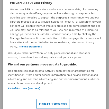
We Care About Your Privacy
BRANCHE
AANSTELLING
We and our
889
partners store and access personal data, like browsing
Ziekenhuis
Niet nader bepaald
data or unique identifiers, on your device. Selecting I Accept enables
tracking technologies to support the purposes shown under we and our
PLAATSINGSDATUM
NIVEAU
partners process data to provide. Selecting Reject All or withdrawing your
17 april 2025
Overig
consent will disable them. If trackers are disabled, some content and ads
you see may not be as relevant to you. You can resurface this menu to
change your choices or withdraw consent at any time by clicking the
ERVARING
DIENSTVERBAND
Manage Preferences link on the bottom of the webpage. Your choices will
Niet nader bepaald
Fulltime
have effect within our Website. For more details, refer to our Privacy
Policy.
Privacy Statement
Would you rather not? Then we only place essential and statistical
Vacature niet beschikbaar
cookies, these do not record any data about you as a person
We and our partners process data to provide:
Deze vacature Verpleegkundige verkoever endoscopie
Use precise geolocation data. Actively scan device characteristics for
bij Amsterdam UMC is niet meer actueel. Hieronder
identification. Store and/or access information on a device. Personalised
staan enkele vergelijkbare vacatures die voor u wellicht
advertising and content, advertising and content measurement, audience
interessant zijn.
research and services development.
List of Partners (vendors)
Manage Preferences