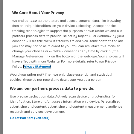
BRANCHE
AANSTELLING
We Care About Your Privacy
Ziekenhuis
Vaste aanstelling
We and our
889
partners store and access personal data, like browsing
PLAATSINGSDATUM
NIVEAU
data or unique identifiers, on your device. Selecting I Accept enables
26 juni 2025
HBO
tracking technologies to support the purposes shown under we and our
partners process data to provide. Selecting Reject All or withdrawing your
consent will disable them. If trackers are disabled, some content and ads
ERVARING
DIENSTVERBAND
you see may not be as relevant to you. You can resurface this menu to
Ervaren
Fulltime
change your choices or withdraw consent at any time by clicking the
Manage Preferences link on the bottom of the webpage. Your choices will
have effect within our Website. For more details, refer to our Privacy
Policy.
Privacy Statement
Vacature niet beschikbaar
Would you rather not? Then we only place essential and statistical
cookies, these do not record any data about you as a person
Deze vacature (Bijna) Verpleegkundige bij HMC bij
Haaglanden Medisch Centrum is niet meer actueel.
We and our partners process data to provide:
Hieronder staan enkele vergelijkbare vacatures die voor
Use precise geolocation data. Actively scan device characteristics for
identification. Store and/or access information on a device. Personalised
u wellicht interessant zijn.
advertising and content, advertising and content measurement, audience
research and services development.
List of Partners (vendors)