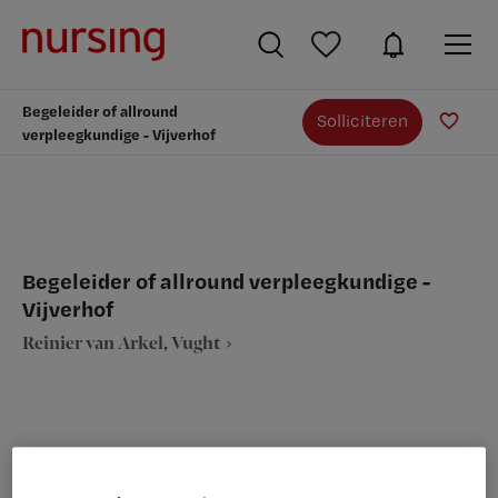
Begeleider of allround
Solliciteren
verpleegkundige - Vijverhof
Begeleider of allround verpleegkundige -
Vijverhof
Reinier van Arkel, Vught
VAKGEBIED
FUNCTIE