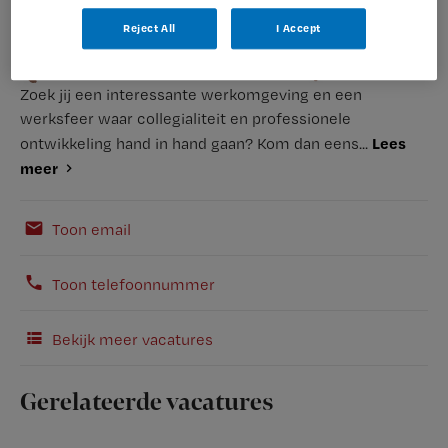
Reject All
I Accept
Zoek jij een interessante werkomgeving en een
werksfeer waar collegialiteit en professionele
Lees
ontwikkeling hand in hand gaan? Kom dan eens...
meer
Toon email
Toon telefoonnummer
Bekijk meer vacatures
Gerelateerde vacatures