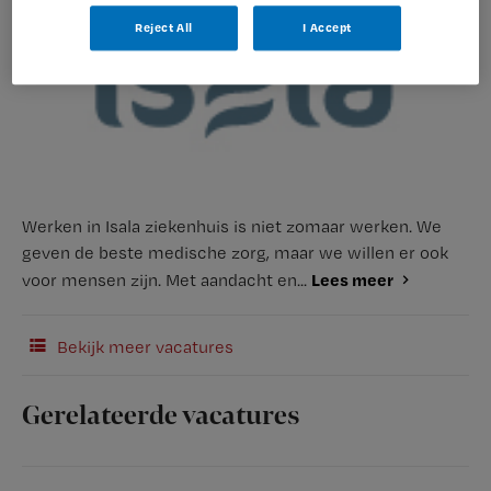
Reject All
I Accept
Werken in Isala ziekenhuis is niet zomaar werken. We
geven de beste medische zorg, maar we willen er ook
Lees meer
voor mensen zijn. Met aandacht en...
Bekijk meer vacatures
Gerelateerde vacatures