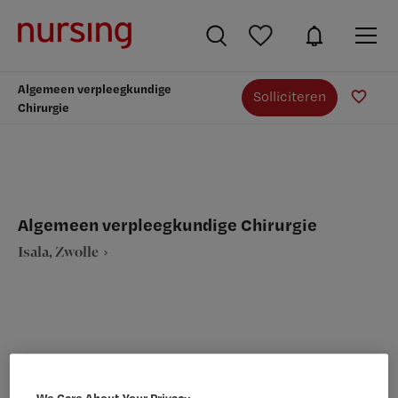
Algemeen verpleegkundige
Solliciteren
Chirurgie
Algemeen verpleegkundige Chirurgie
Isala, Zwolle
VAKGEBIED
FUNCTIE
Verpleegkunde
Algemeen verpleegkundige