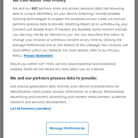
We Care About Your Privacy
BRANCHE
AANSTELLING
We and our
887
partners store and access personal data, like browsing
Ziekenhuis
Vaste aanstelling
data or unique identifiers, on your device. Selecting I Accept enables
tracking technologies to support the purposes shown under we and our
partners process data to provide. Selecting Reject All or withdrawing your
PLAATSINGSDATUM
NIVEAU
consent will disable them. If trackers are disabled, some content and ads
11 juni 2026
MBO
you see may not be as relevant to you. You can resurface this menu to
change your choices or withdraw consent at any time by clicking the
ERVARING
DIENSTVERBAND
Manage Preferences link on the bottom of the webpage. Your choices will
Ervaren
Fulltime
have effect within our Website. For more details, refer to our Privacy
Policy.
Privacy Statement
Would you rather not? Then we only place essential and statistical
cookies, these do not record any data about you as a person
Vacature niet beschikbaar
We and our partners process data to provide:
Deze vacature Algemeen verpleegkundige Chirurgie bij
Use precise geolocation data. Actively scan device characteristics for
Isala is niet meer actueel. Hieronder staan enkele
identification. Store and/or access information on a device. Personalised
advertising and content, advertising and content measurement, audience
vergelijkbare vacatures die voor u wellicht interessant
research and services development.
zijn.
List of Partners (vendors)
Manage Preferences