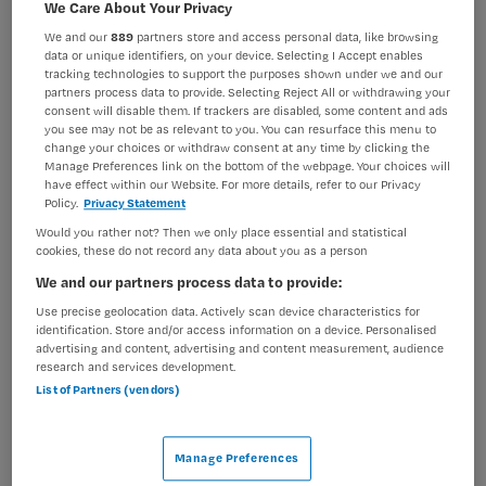
We Care About Your Privacy
BRANCHE
AANSTELLING
We and our
889
partners store and access personal data, like browsing
Ziekenhuis
Niet nader bepaald
data or unique identifiers, on your device. Selecting I Accept enables
tracking technologies to support the purposes shown under we and our
partners process data to provide. Selecting Reject All or withdrawing your
PLAATSINGSDATUM
NIVEAU
consent will disable them. If trackers are disabled, some content and ads
20 augustus 2025
Overig
you see may not be as relevant to you. You can resurface this menu to
change your choices or withdraw consent at any time by clicking the
ERVARING
DIENSTVERBAND
Manage Preferences link on the bottom of the webpage. Your choices will
Niet nader bepaald
Fulltime
have effect within our Website. For more details, refer to our Privacy
Policy.
Privacy Statement
Would you rather not? Then we only place essential and statistical
Vacature niet beschikbaar
cookies, these do not record any data about you as a person
We and our partners process data to provide:
Deze vacature Echocardiografist Hartcentrum bij
Use precise geolocation data. Actively scan device characteristics for
Amsterdam UMC is niet meer actueel. Hieronder staan
identification. Store and/or access information on a device. Personalised
enkele vergelijkbare vacatures die voor u wellicht
advertising and content, advertising and content measurement, audience
research and services development.
interessant zijn.
List of Partners (vendors)
Manage Preferences