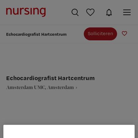
Solliciteren
Echocardiografist Hartcentrum
Echocardiografist Hartcentrum
Amsterdam UMC, Amsterdam
VAKGEBIED
FUNCTIE
Paramedici
Laborant