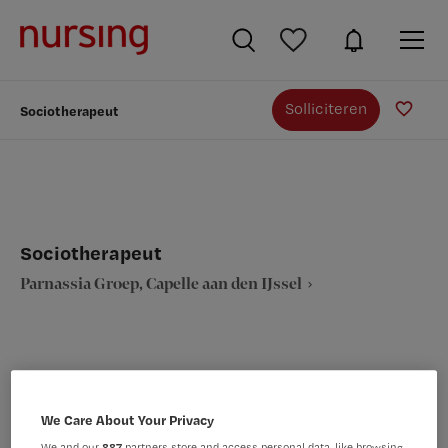
Solliciteren
Sociotherapeut
Sociotherapeut
Parnassia Groep, Capelle aan den IJssel
VAKGEBIED
FUNCTIE
We Care About Your Privacy
GGZ/Welzijn
Overige beroepen GGZ
We and our
887
partners store and access personal data, like browsing