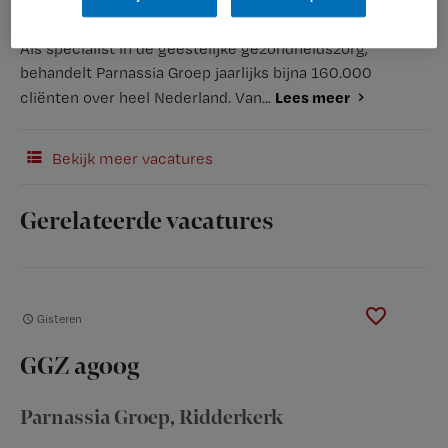
Als specialist in de geestelijke gezondheidszorg,
behandelt Parnassia Groep jaarlijks bijna 160.000
Lees meer
cliënten over heel Nederland. Van...
Bekijk meer vacatures
Gerelateerde vacatures
Gisteren
GGZ agoog
Parnassia Groep
, Ridderkerk