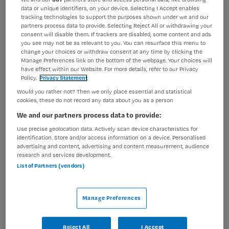
data or unique identifiers, on your device. Selecting I Accept enables
BRANCHE
AANSTELLING
tracking technologies to support the purposes shown under we and our
GGZ
Tijdelijk met uitzicht op vast
partners process data to provide. Selecting Reject All or withdrawing your
consent will disable them. If trackers are disabled, some content and ads
you see may not be as relevant to you. You can resurface this menu to
PLAATSINGSDATUM
NIVEAU
change your choices or withdraw consent at any time by clicking the
2 mei 2026
HBO
Manage Preferences link on the bottom of the webpage. Your choices will
have effect within our Website. For more details, refer to our Privacy
ERVARING
DIENSTVERBAND
Policy.
Privacy Statement
Ervaren
Fulltime
Would you rather not? Then we only place essential and statistical
cookies, these do not record any data about you as a person
We and our partners process data to provide:
Vacature niet beschikbaar
Use precise geolocation data. Actively scan device characteristics for
Deze vacature Sociotherapeut bij Parnassia Groep is niet
identification. Store and/or access information on a device. Personalised
advertising and content, advertising and content measurement, audience
meer actueel. Hieronder staan enkele vergelijkbare
research and services development.
vacatures die voor u wellicht interessant zijn.
List of Partners (vendors)
Manage Preferences
Reject All
I Accept