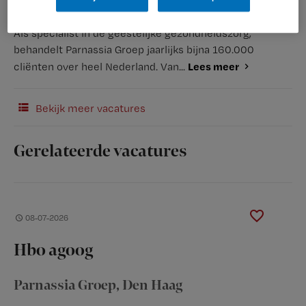
Als specialist in de geestelijke gezondheidszorg,
behandelt Parnassia Groep jaarlijks bijna 160.000
Lees meer
cliënten over heel Nederland. Van...
Bekijk meer vacatures
Gerelateerde vacatures
08-07-2026
Hbo agoog
Parnassia Groep
, Den Haag