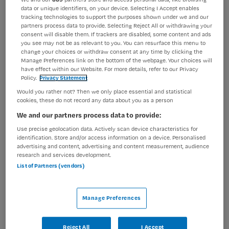
data or unique identifiers, on your device. Selecting I Accept enables
BRANCHE
AANSTELLING
tracking technologies to support the purposes shown under we and our
Zelfstandige kliniek
Vaste aanstelling
partners process data to provide. Selecting Reject All or withdrawing your
consent will disable them. If trackers are disabled, some content and ads
you see may not be as relevant to you. You can resurface this menu to
PLAATSINGSDATUM
NIVEAU
change your choices or withdraw consent at any time by clicking the
9 juli 2025
HBO
Manage Preferences link on the bottom of the webpage. Your choices will
have effect within our Website. For more details, refer to our Privacy
ERVARING
DIENSTVERBAND
Policy.
Privacy Statement
Ervaren
Parttime
Would you rather not? Then we only place essential and statistical
cookies, these do not record any data about you as a person
We and our partners process data to provide:
Vacature niet beschikbaar
Use precise geolocation data. Actively scan device characteristics for
Deze vacature Groepsbehandelaar bij Parnassia Groep is
identification. Store and/or access information on a device. Personalised
advertising and content, advertising and content measurement, audience
niet meer actueel. Hieronder staan enkele vergelijkbare
research and services development.
vacatures die voor u wellicht interessant zijn.
List of Partners (vendors)
Manage Preferences
Reject All
I Accept