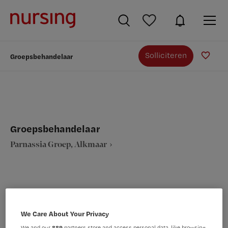
Solliciteren
Groepsbehandelaar
Groepsbehandelaar
Parnassia Groep, Alkmaar
VAKGEBIED
FUNCTIE
We Care About Your Privacy
GGZ/Welzijn
Overige beroepen GGZ
We and our
889
partners store and access personal data, like browsing