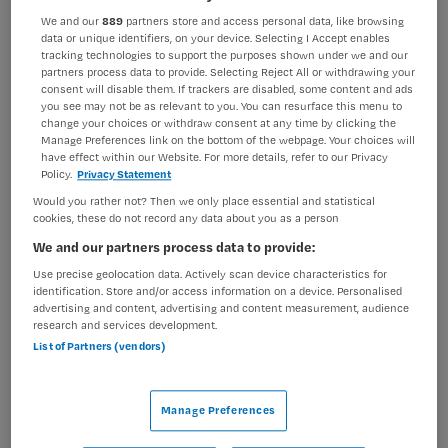
We and our
889
partners store and access personal data, like browsing
BRANCHE
AANSTELLING
data or unique identifiers, on your device. Selecting I Accept enables
GGZ
Tijdelijk met uitzicht op vast
tracking technologies to support the purposes shown under we and our
partners process data to provide. Selecting Reject All or withdrawing your
PLAATSINGSDATUM
NIVEAU
consent will disable them. If trackers are disabled, some content and ads
21 april 2026
HBO
you see may not be as relevant to you. You can resurface this menu to
change your choices or withdraw consent at any time by clicking the
Manage Preferences link on the bottom of the webpage. Your choices will
ERVARING
DIENSTVERBAND
have effect within our Website. For more details, refer to our Privacy
Niet nader bepaald
Parttime
Policy.
Privacy Statement
Would you rather not? Then we only place essential and statistical
cookies, these do not record any data about you as a person
Vacature niet beschikbaar
We and our partners process data to provide:
Deze vacature Groepsbehandelaar bij Parnassia Groep is
Use precise geolocation data. Actively scan device characteristics for
identification. Store and/or access information on a device. Personalised
niet meer actueel. Hieronder staan enkele vergelijkbare
advertising and content, advertising and content measurement, audience
vacatures die voor u wellicht interessant zijn.
research and services development.
List of Partners (vendors)
Manage Preferences