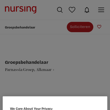
Solliciteren
Groepsbehandelaar
Groepsbehandelaar
Parnassia Groep, Alkmaar
VAKGEBIED
FUNCTIE
GGZ/Welzijn
Groepsleider
We Care About Your Privacy