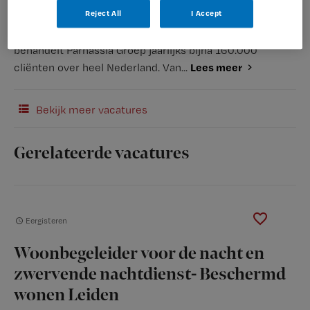
Reject All
I Accept
Als specialist in de geestelijke gezondheidszorg,
behandelt Parnassia Groep jaarlijks bijna 160.000
Lees meer
cliënten over heel Nederland. Van...
Bekijk meer vacatures
Gerelateerde vacatures
Eergisteren
Woonbegeleider voor de nacht en
zwervende nachtdienst- Beschermd
wonen Leiden