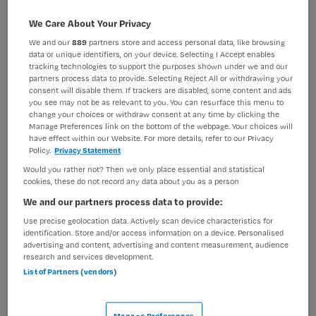
BRANCHE
AANSTELLING
We Care About Your Privacy
GGZ
Tijdelijk met uitzicht op vast
We and our
889
partners store and access personal data, like browsing
data or unique identifiers, on your device. Selecting I Accept enables
PLAATSINGSDATUM
NIVEAU
tracking technologies to support the purposes shown under we and our
9 juni 2026
MBO
partners process data to provide. Selecting Reject All or withdrawing your
consent will disable them. If trackers are disabled, some content and ads
you see may not be as relevant to you. You can resurface this menu to
ERVARING
DIENSTVERBAND
change your choices or withdraw consent at any time by clicking the
Niet nader bepaald
Parttime
Manage Preferences link on the bottom of the webpage. Your choices will
have effect within our Website. For more details, refer to our Privacy
Policy.
Privacy Statement
Vacature niet beschikbaar
Would you rather not? Then we only place essential and statistical
cookies, these do not record any data about you as a person
Deze vacature Werkbegeleider De Rotonde bij Roads is
We and our partners process data to provide:
niet meer actueel. Hieronder staan enkele vergelijkbare
Use precise geolocation data. Actively scan device characteristics for
vacatures die voor u wellicht interessant zijn.
identification. Store and/or access information on a device. Personalised
advertising and content, advertising and content measurement, audience
research and services development.
List of Partners (vendors)