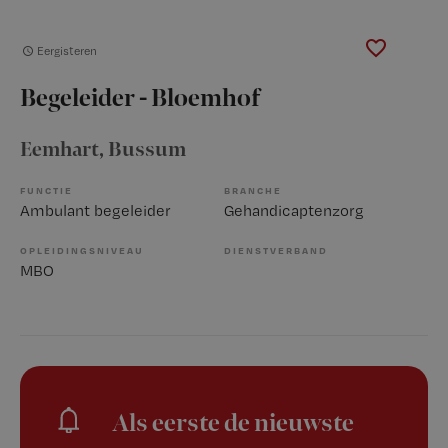
Eergisteren
Begeleider - Bloemhof
Eemhart
, Bussum
FUNCTIE
BRANCHE
Ambulant begeleider
Gehandicaptenzorg
OPLEIDINGSNIVEAU
DIENSTVERBAND
MBO
Als eerste de nieuwste