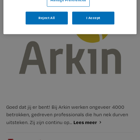
Manage Preferences
Reject All
I Accept
Goed dat jij er bent! Bij Arkin werken ongeveer 4000
betrokken, gedreven professionals die hun nek durven
Lees meer
uitsteken. Zij zijn continu op...