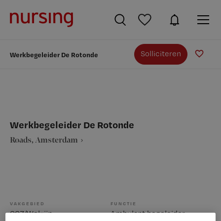
Solliciteren
Werkbegeleider De Rotonde
Werkbegeleider De Rotonde
Roads, Amsterdam
VAKGEBIED
FUNCTIE
GGZ/Welzijn
Ambulant begeleider