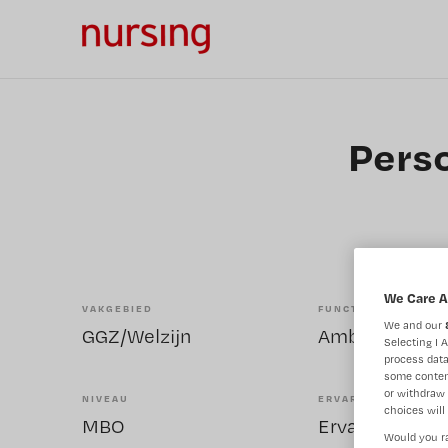
Perso
We Care A
VAKGEBIED
FUNCTIE
We and our
GGZ/Welzijn
Ambulant bege
Selecting I 
process data
some conten
or withdraw 
NIVEAU
ERVARING
choices will 
MBO
Ervaren
Would you ra