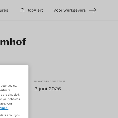
ures
JobAlert
Voor werkgevers
oemhof
PLAATSINGSDATUM
 your device.
elling
2 juni 2026
partners
s are disabled,
ge your choices
age. Your
tement
 data about you