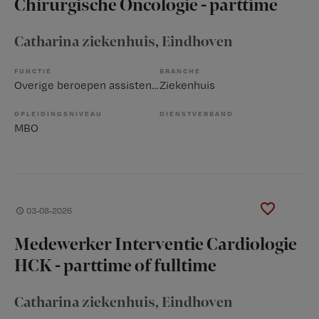
Chirurgische Oncologie - parttime
Catharina ziekenhuis
, Eindhoven
FUNCTIE
BRANCHE
Overige beroepen assistenten
Ziekenhuis
OPLEIDINGSNIVEAU
DIENSTVERBAND
MBO
03-08-2026
Medewerker Interventie Cardiologie
HCK - parttime of fulltime
Catharina ziekenhuis
, Eindhoven