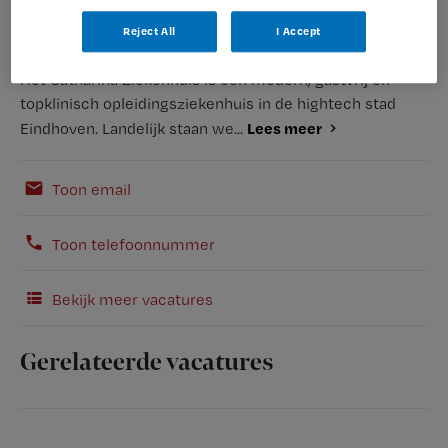
Reject All
I Accept
Het Catharina Ziekenhuis is een modern, gastvrij en
topklinisch opleidingsziekenhuis in de hightech stad
Lees meer
Eindhoven. Landelijk staan we...
Toon email
Toon telefoonnummer
Bekijk meer vacatures
Gerelateerde vacatures