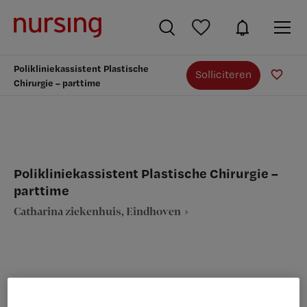
Polikliniekassistent Plastische
Solliciteren
Chirurgie – parttime
Polikliniekassistent Plastische Chirurgie –
parttime
Catharina ziekenhuis, Eindhoven
VAKGEBIED
FUNCTIE