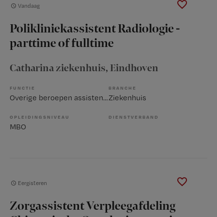
Vandaag
Polikliniekassistent Radiologie -
parttime of fulltime
Catharina ziekenhuis
, Eindhoven
FUNCTIE
BRANCHE
Overige beroepen assistenten
Ziekenhuis
OPLEIDINGSNIVEAU
DIENSTVERBAND
MBO
Eergisteren
Zorgassistent Verpleegafdeling