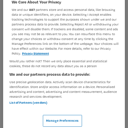
We Care About Your Privacy
Assistenten
Overige beroepen assistenten
We and our
887
partners store and access personal data, like browsing
BRANCHE
AANSTELLING
data or unique identifiers, on your device. Selecting I Accept enables
Ziekenhuis
Vaste aanstelling
tracking technologies to support the purposes shown under we and our
partners process data to provide. Selecting Reject All or withdrawing your
consent will disable them. If trackers are disabled, some content and ads
PLAATSINGSDATUM
NIVEAU
you see may not be as relevant to you. You can resurface this menu to
7 juli 2025
MBO
change your choices or withdraw consent at any time by clicking the
Manage Preferences link on the bottom of the webpage. Your choices will
ERVARING
DIENSTVERBAND
have effect within our Website. For more details, refer to our Privacy
Starter
Parttime
Policy.
Privacy Statement
Would you rather not? Then we only place essential and statistical
cookies, these do not record any data about you as a person
Vacature niet beschikbaar
We and our partners process data to provide:
Use precise geolocation data. Actively scan device characteristics for
Deze vacature Polikliniekassistent Plastische Chirurgie –
identification. Store and/or access information on a device. Personalised
parttime bij Catharina ziekenhuis is niet meer actueel.
advertising and content, advertising and content measurement, audience
research and services development.
Hieronder staan enkele vergelijkbare vacatures die voor
List of Partners (vendors)
u wellicht interessant zijn.
Manage Preferences