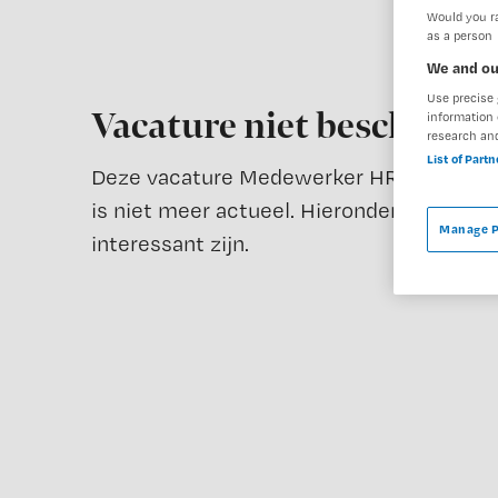
Would you ra
as a person
We and ou
Use precise 
Vacature niet beschikba
information 
research an
List of Part
Deze vacature Medewerker HR Instroom en
is niet meer actueel. Hieronder staan enk
Manage P
interessant zijn.