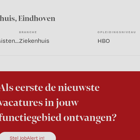
nhuis
, Eindhoven
BRANCHE
OPLEIDINGSNIVEAU
Overige beroepen assistenten
Ziekenhuis
HBO
Als eerste de nieuwste
vacatures in jouw
functiegebied ontvangen?
Stel JobAlert in!