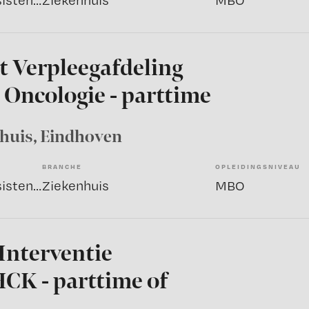
Overige beroepen assistenten
Ziekenhuis
MBO
t Verpleegafdeling
 Oncologie - parttime
nhuis
, Eindhoven
BRANCHE
OPLEIDINGSNIVEAU
Overige beroepen assistenten
Ziekenhuis
MBO
Interventie
HCK - parttime of