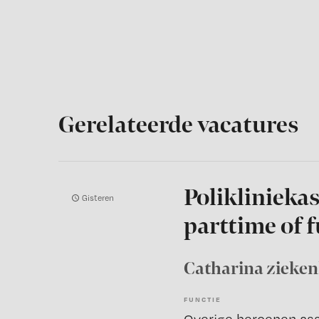
Gerelateerde vacatures
Polikliniekas
Gisteren
parttime of f
Catharina zieke
FUNCTIE