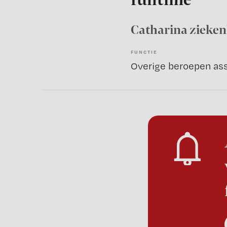
fulltime
Catharina zieke
FUNCTIE