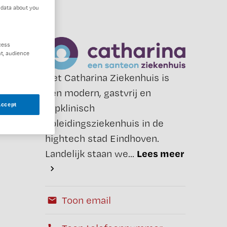
 data about you
cess
t, audience
Het Catharina Ziekenhuis is
een modern, gastvrij en
Accept
topklinisch
opleidingsziekenhuis in de
hightech stad Eindhoven.
Lees meer
Landelijk staan we...
Toon email