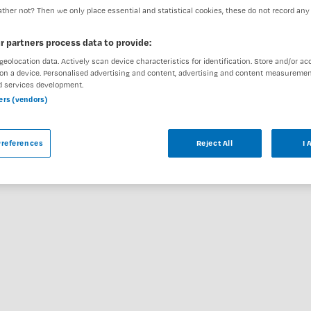
ther not? Then we only place essential and statistical cookies, these do not record any
r partners process data to provide:
geolocation data. Actively scan device characteristics for identification. Store and/or ac
ar
on a device. Personalised advertising and content, advertising and content measuremen
d services development.
ners (vendors)
 inhuur - parttime bij Catharina ziekenhuis
ele vergelijkbare vacatures die voor u wellicht
references
Reject All
I 