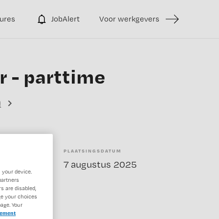
ures
JobAlert
Voor werkgevers
 - parttime
n
PLAATSINGSDATUM
elling
7 augustus 2025
 your device.
partners
s are disabled,
ge your choices
age. Your
tement