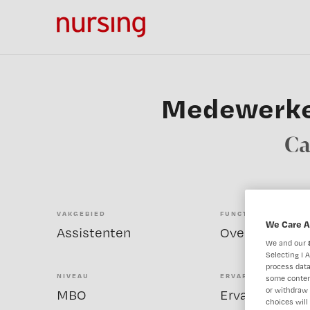
Medewerker
Ca
VAKGEBIED
FUNCTIE
We Care A
Assistenten
We and our
Selecting I 
process data
NIVEAU
ERVARING
some conten
or withdraw 
MBO
Ervaren
choices will 