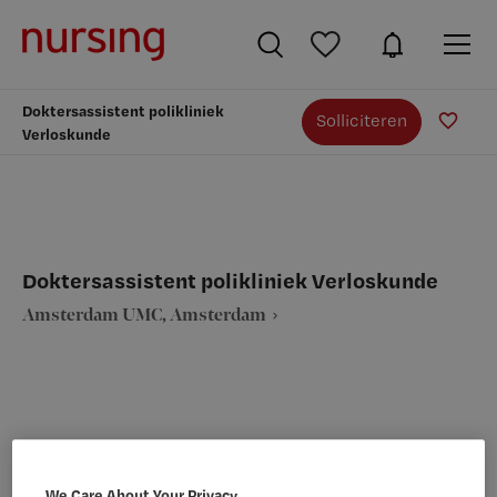
Doktersassistent polikliniek
Solliciteren
Verloskunde
Doktersassistent polikliniek Verloskunde
Amsterdam UMC, Amsterdam
VAKGEBIED
FUNCTIE
Assistenten
Doktersassistent
We Care About Your Privacy