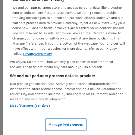
We and our
889
partners store and access personal data, like browsing
BRANCHE
AANSTELLING
data or unique identifiers, on your device. Selecting I Accept enables
Ziekenhuis
Tijdelijk met uitzicht op vast
tracking technologies to support the purposes shown under we and our
partners process data to provide. Selecting Reject All or withdrawing your
PLAATSINGSDATUM
NIVEAU
consent will disable them. If trackers are disabled, some content and ads
24 juni 2025
MBO
you see may not be as relevant to you. You can resurface this menu to
change your choices or withdraw consent at any time by clicking the
Manage Preferences link on the bottom of the webpage. Your choices will
ERVARING
DIENSTVERBAND
have effect within our Website. For more details, refer to our Privacy
Niet nader bepaald
Parttime
Policy.
Privacy Statement
Would you rather not? Then we only place essential and statistical
cookies, these do not record any data about you as a person
Vacature niet beschikbaar
We and our partners process data to provide:
Deze vacature Doktersassistent polikliniek Verloskunde
Use precise geolocation data. Actively scan device characteristics for
bij Amsterdam UMC is niet meer actueel. Hieronder
identification. Store and/or access information on a device. Personalised
advertising and content, advertising and content measurement, audience
staan enkele vergelijkbare vacatures die voor u wellicht
research and services development.
interessant zijn.
List of Partners (vendors)
Manage Preferences