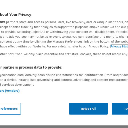
bout Your Privacy
889
partners store and access personal data, like browsing data or unique identifiers, on
Accept enables tracking technologies to support the purposes shown under we and our 
 to provide. Selecting Reject All or withdrawing your consent will disable them. If tracker
t and ads you see may not be as relevant to you. You can resurface this menu to chan
consent at any time by clicking the Manage Preferences link on the bottom of the webp
er of Verpleegkundige
have effect within our Website. For more details, refer to our Privacy Policy.
Privacy Sta
ther not? Then we only place essential and statistical cookies, these do not record any
sch
r partners process data to provide:
geolocation data. Actively scan device characteristics for identification. Store and/or ac
Vaste aanstelling
on a device. Personalised advertising and content, advertising and content measuremen
d services development.
en jij begeleider of verpleegkundige en houd je
ners (vendors)
ol werk? Dan is deze nieuwe functie als
 misschien precies wat jij zoekt. Wat ga je
references
Reject All
I 