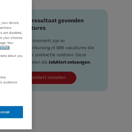
Zoekresultaat gevonden
 your device.
vacatures
partners
s are disabled,
ge your choices
Op dit moment zijn er
age. Your
binnen Nursing.nl 886 vacatures die
tement
aan uw zoekactie voldoen. Deze
 data about you
JobAlert ontvangen
resultaten als
.
JobAlert instellen
cess
t, audience
Accept