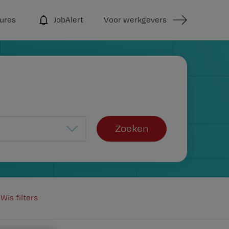
ures
JobAlert
Voor werkgevers
Zoeken
Wis filters