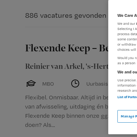
886 vacatures gevonden
We Care A
We and our
Selecting I 
process data
some conten
or withdraw 
Flexende Keep – Begeleid
choices will 
Would you ra
as a person
Reinier van Arkel
,
's-Hertogenbo
We and ou
Use precise 
MBO
Uurbasis
information 
research an
Flexibel. Onmisbaar. Altijd in beweging. B
List of Part
van afwisseling, uitdaging én betekenisv
Flexende Keep binnen onze ggz-instelling
Manage P
doen? Als...